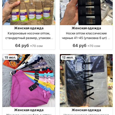
Женская одежда
Женская одежда
Капроновые носочки оптом,
Носки оптом классические
стандартный размер, упаковка
черные 41–45 (упаковка 6 шт) —
10 пар Капрон. носочки, р-р
качество и оптовая цена носки
64 руб
64 руб
≈70 сом
≈70 сом
стандарт, опт, уп. 10 пар — 70
оптом, черные, классика, р.41-
сом
45, упак.6шт, цена за упаковку,
повседневные
15 июл.
12 июл.
Женская одежда
Женская одежда