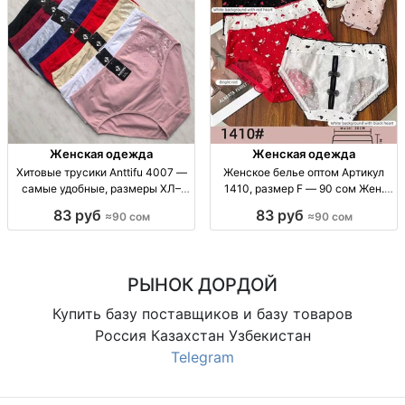
Женская одежда
Женская одежда
Хитовые трусики Anttifu 4007 —
Женское белье оптом Артикул
самые удобные, размеры ХЛ–
1410, размер F — 90 сом Жен.
3ХЛ жен. трусики повседн.
нижнее бельё, опт. Артикул 1410.
83 руб
83 руб
≈90 сом
≈90 сом
стайл, комфортная посадка; арт.
Размер F. Упак.: 10 шт. Цена: 90
4007; размеры: XL/XXL/XXXL; без
KGS.
брендов в опис
РЫНОК ДОРДОЙ
Купить базу поставщиков и базу товаров
Россия Казахстан Узбекистан
Telegram