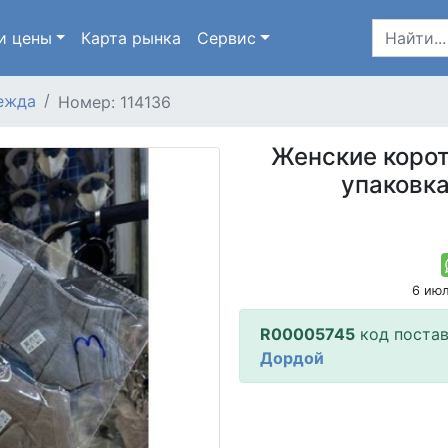
и цены
Карта
рынка
Сервис
ежда
Номер: 114136
Женские корот
упаковка
6 ию
R00005745
код поста
Дордой