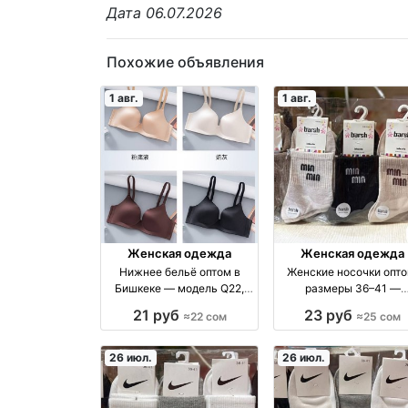
Дата 06.07.2026
Похожие объявления
1 авг.
1 авг.
Женская одежда
Женская одежда
Нижнее бельё оптом в
Женские носочки опто
Бишкеке — модель Q22,
размеры 36–41 —
380 сом оптом
качественные носки 
21 руб
23 руб
≈22 сом
≈25 сом
производство Киргизия
упаковках оптом
производство Росси
26 июл.
26 июл.