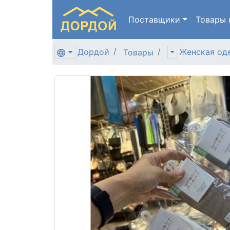
Поставщики
Товары
Дордой
Женская од
Товары