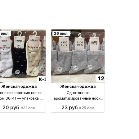
 июл.
26 июл.
Женская одежда
Женская одежда
енские короткие носки
Однотонные
ом 36–41 — упаковка 10
ароматизированные носки
шт оптом
оптом — 10 пар в упаковке,
20 руб
23 руб
≈22 сом
≈25 сом
размеры 36–45 оптом
производство Киргизия