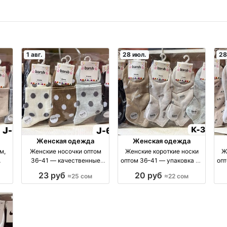
1 авг.
28 июл.
28
Женская одежда
Женская одежда
м,
Женские носочки оптом
Женские короткие носки
Ж
36–41 — качественные
оптом 36–41 — упаковка 10
опт
в
носки по 25 сом за
шт, цена 22 сом оптом
23 руб
20 руб
≈25 сом
≈22 сом
упаковку оптом
я
производство Киргизия