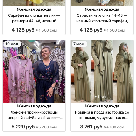
Женская одежда
Женская одежда
Сарафан из хлопка поплин —
Сарафан из хлопка 44–48 —
размеры 44–48, нежный
нежный хлопковый сарафан,
повседневный образ и на особый
размеры 44 46 48 Сарафан
4 128 руб
4 128 руб
≈4 500 сом
≈4 500 сом
случай сарафан; поплин (хлопок);
женский, хлопок (коттон) 🌿;
жен.; повседн./праздн.; р.44–48;
расцветки: разные; размеры 44–
натуральная ткань; лёгкий крой
48; стиль: casual/лето; посадка:
19 июл.
7 июн.
Женская одежда
Женская одежда
Женские тройки-костюмы
Новинка в продаже: тройка со
оверсайз 44–54 из Италии —
штанами, мусульманская
синий, пудра, шоколад, хаки жен.
одежда (Bishkek) — размер STD
5 229 руб
3 761 руб
≈5 700 сом
≈4 100 сом
костюм-тройка оверсайз;
Новый женский комплект
размеры 44–54; цвета синий/
«тройка» со штанами. Размер