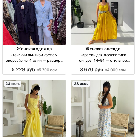
Женская одежда
Женская одежда
Женский льняной костюм
Сарафан для любого типа
оверсайз из Италии — размеры
фигуры 44–54 — стильное
44–52 Женский льняной костюм
платье без рукавов | Бишkек
5 229 руб
3 670 руб
≈5 700 сом
≈4 000 сом
оверсайз, р-р 44–52, Италия, 4
Сарафан женский без рукавов,
цвета.
универсальный крой для любого
типа фигуры. Размеры 44–54.
28 июл.
28 июл.
Стиль casual,