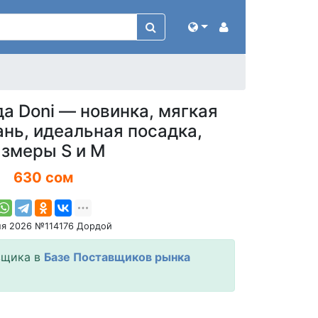
а Doni — новинка, мягкая
ань, идеальная посадка,
азмеры S и M
630 сом
ля 2026 №114176 Дордой
вщика в
Базе Поставщиков рынка