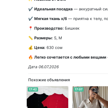
✔️
Идеальная посадка
— аккуратный сил
✔️
Мягкая ткань х/б
— приятна к телу, п
📍
Производство:
Бишкек
📏
Размеры:
S, M
💰
Цена:
630 сом
🔥
Легко сочетается с любыми вещами
Дата 06.07.2026
Похожие объявления
17:42
17:07