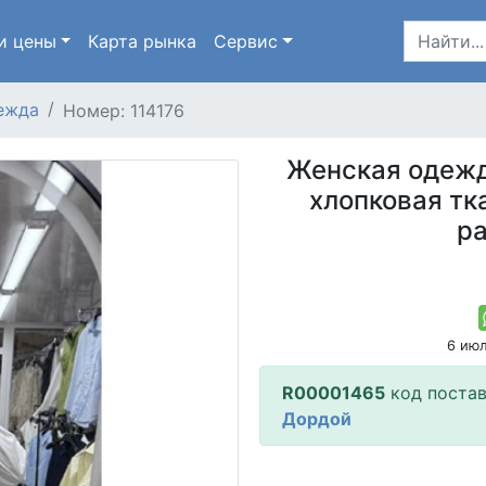
и цены
Карта
рынка
Сервис
ежда
Номер: 114176
Женская одежд
хлопковая тк
р
6 ию
R00001465
код поста
Дордой