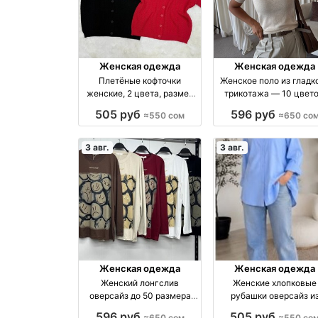
Женская одежда
Женская одежда
Плетёные кофточки
Женское поло из гладк
женские, 2 цвета, размер
трикотажа — 10 цвето
40–46 производство
размер стандарт, 650 
505 руб
596 руб
≈550 сом
≈650 со
Киргизия
производство Киргиз
3 авг.
3 авг.
Женская одежда
Женская одежда
Женский лонгслив
Женские хлопковые
оверсайз до 50 размера
рубашки оверсайз и
оптом из Гуанчжоу оптом
Турции оптом оптом
596 руб
505 руб
≈650 сом
≈550 со