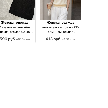
Женская одежда
Женская одежда
Вязаные топы-майки
Американки оптом по 450
нские, размер 40–46 —
сом — финальная
купить за 650 сом
распродажа, единый
596 руб
413 руб
≈650 сом
≈450 сом
размер оптом
производство Киргизия