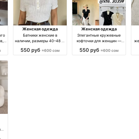
Женская одежда
Женская одежда
ого
Батники женские в
Элегантные кружевные
в,
наличии, размеры 40–48 —
кофточки для женщин —
же
сом
купить недорого
стиль и женственность
550 руб
550 руб
м
≈600 сом
≈600 сом
ия
производство Киргизия
з
м