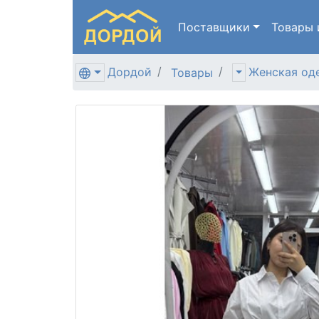
Поставщики
Товары
Дордой
Женская од
Товары