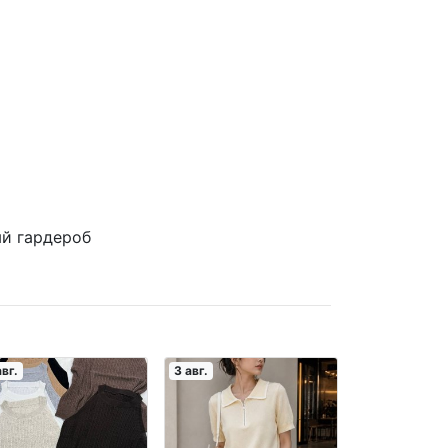
й гардероб
авг.
3 авг.