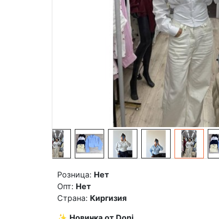
Розница:
Нет
Опт:
Нет
Страна:
Киргизия
✨
Новинка от Doni