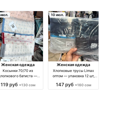
 июл.
10 июл.
Женская одежда
Женская одежда
Косынки 70/70 из
Хлопковые трусы Limax
хлопкового батиста —
оптом — упаковка 12 шт,
производство Китай
размеры 4–5–6 XL оптом
119 руб
147 руб
≈130 сом
≈160 сом
производство Китай
производство Киргизия