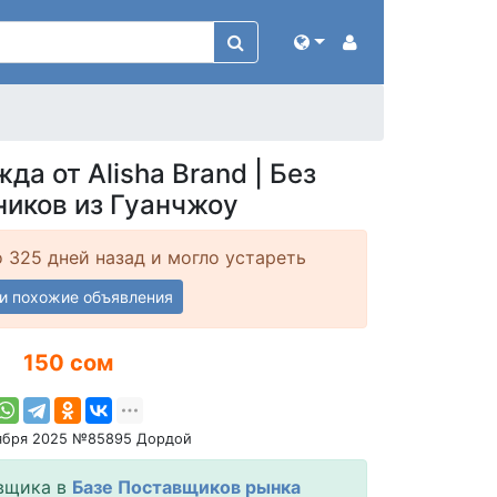
а от Alisha Brand | Без
ников из Гуанчжоу
 325 дней назад и могло устареть
и похожие объявления
150 сом
тября 2025 №85895 Дордой
вщика в
Базе Поставщиков рынка