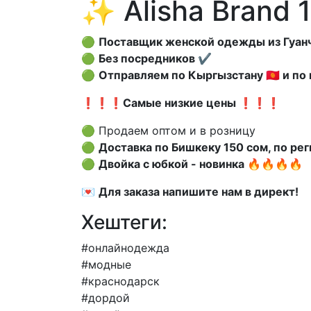
✨ Alisha Brand 
🟢
Поставщик женской одежды из Гуанчж
🟢
Без посредников ✔️
🟢
Отправляем по Кыргызстану 🇰🇬 и по
❗️❗️❗️
Самые низкие цены ❗️❗️❗️
🟢 Продаем оптом и в розницу
🟢
Доставка по Бишкеку 150 сом, по ре
🟢
Двойка с юбкой - новинка 🔥🔥🔥🔥
💌
Для заказа напишите нам в директ!
Хештеги:
#онлайнодежда
#модные
#краснодарск
#дордой