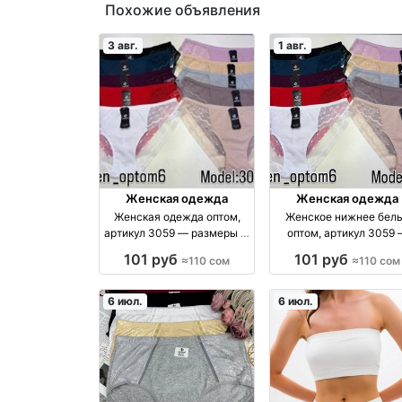
Похожие объявления
3 авг.
1 авг.
Женская одежда
Женская одежда
Женская одежда оптом,
Женское нижнее бел
артикул 3059 — размеры L,
оптом, артикул 3059
XL, 2XL оптом
размеры L–2XL, Бишк
101 руб
101 руб
≈110 сом
≈110 сом
оптом производство
Киргизия
6 июл.
6 июл.