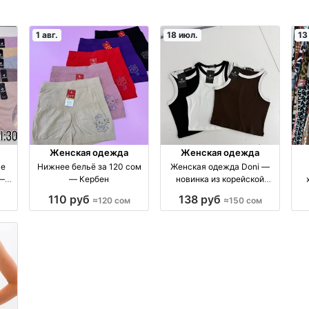
1 авг.
18 июл.
13
Женская одежда
Женская одежда
ье
Нижнее бельё за 120 сом
Женская одежда Doni —
 —
— Кербен
новинка из корейской
ек
«лапши», идеальная
110 руб
138 руб
≈120 сом
≈150 сом
посадка, производство
Бишкек производство
Корея