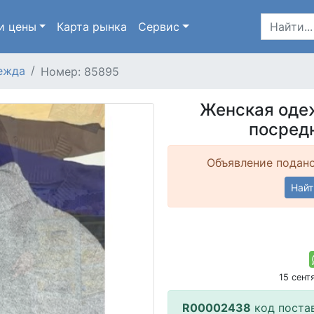
и цены
Карта
рынка
Сервис
ежда
Номер: 85895
Женская одежд
посред
Объявление подано
Найт
15 сен
R00002438
код поста