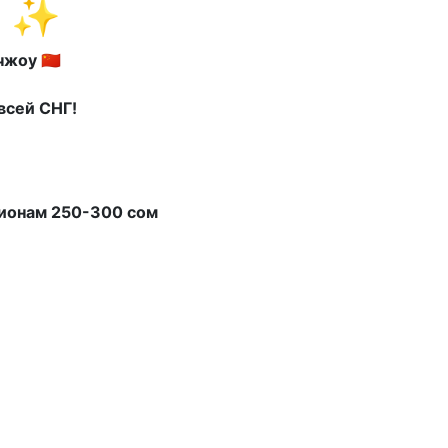
1 ✨
оу 🇨🇳
 всей СНГ!
гионам 250-300 сом