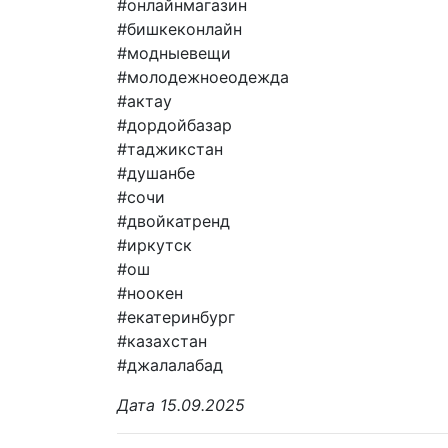
#онлайнмагазин
#бишкеконлайн
#модныевещи
#молодежноеодежда
#актау
#дордойбазар
#таджикстан
#душанбе
#сочи
#двойкатренд
#иркутск
#ош
#ноокен
#екатеринбург
#казахстан
#джалалабад
Дата 15.09.2025