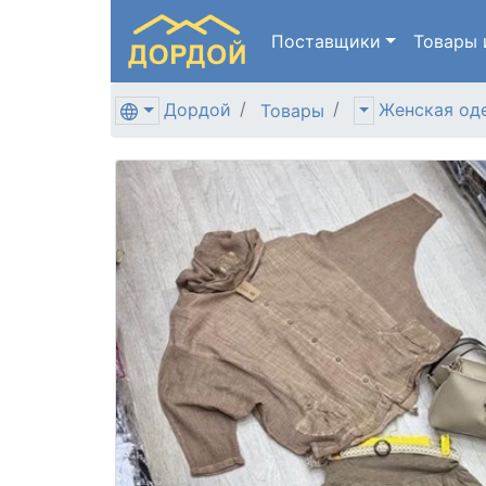
Поставщики
Товары
Дордой
Женская од
Товары