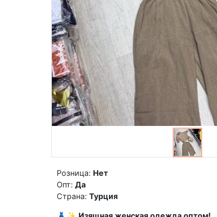
Розница:
Нет
Опт:
Да
Страна:
Турция
👗✨
Изящная женская одежда оптом!