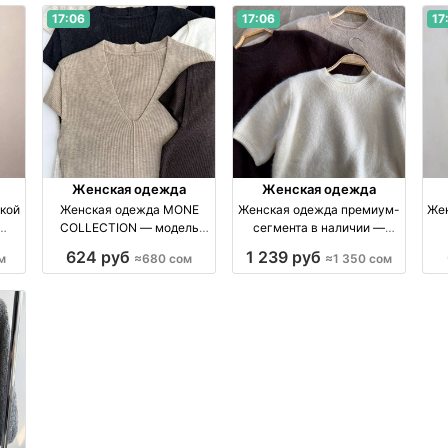
17:06
17:06
17
Женская одежда
Женская одежда
кой
Женская одежда MONE
Женская одежда премиум-
Жен
COLLECTION — модель
сегмента в наличии —
стандарт в 6 нюдовых
ограниченная коллекция
624 руб
1 239 руб
м
≈680 сом
≈1 350 сом
оттенках бренд Made in
производство Киргизия
п
Kyrgyzstan
бренд Made in Kyrgyzstan