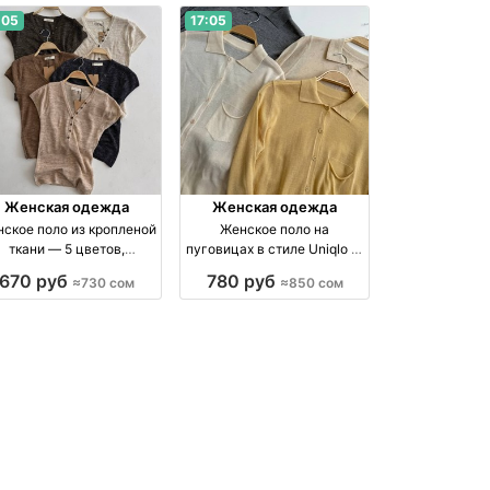
:05
17:05
Женская одежда
Женская одежда
ское поло из кропленой
Женское поло на
ткани — 5 цветов,
пуговицах в стиле Uniqlo —
стандартный размер
4 оттенка, 850 сом
670 руб
780 руб
≈730 сом
≈850 сом
роизводство Киргизия
производство Киргизия