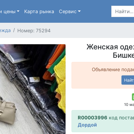
и цены
Карта
рынка
Сервис
ежда
Номер: 75294
Женская оде
Бишке
Объявление подан
Найт
10 м
R00003996
код поста
Дордой