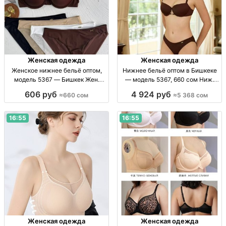
Женская одежда
Женская одежда
Женское нижнее бельё оптом,
Нижнее бельё оптом в Бишкеке
модель 5367 — Бишкек Жен.
— модель 5367, 660 сом Ниж.
ниж. бельё, опт., мод. 5367,
бельё опт, мод. 5367, 660 сом,
606 руб
4 924 руб
≈660 сом
≈5 368 сом
Бишкек, Дордой, 660 сом
Бишкек, рынок Дордой.
16:55
16:55
Женская одежда
Женская одежда