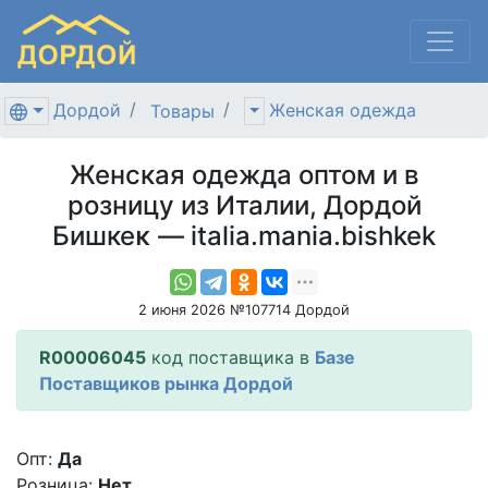
Дордой
Женская одежда
Товары
Женская одежда оптом и в
розницу из Италии, Дордой
Бишкеκ — italia.mania.bishkek
2 июня 2026 №107714 Дордой
R00006045
код поставщика в
Базе
Поставщиков рынка Дордой
Опт:
Да
Розница:
Нет