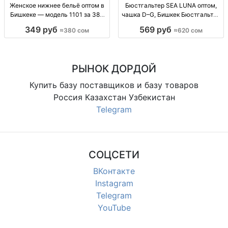
Женское нижнее бельё оптом в
Бюстгальтер SEA LUNA оптом,
Бишкеке — модель 1101 за 380
чашка D–G, Бишкек Бюстгальтер
сом Женское нижнее бельё,
опт., чашка D–G, 620 сом, Бишкек,
349 руб
569 руб
≈380 сом
≈620 сом
модель 1101, опт, 380 сом,
рынок Дордой
Бишкек, Дордой.
РЫНОК ДОРДОЙ
Купить базу поставщиков и базу товаров
Россия Казахстан Узбекистан
Telegram
СОЦСЕТИ
ВКонтакте
Instagram
Telegram
YouTube