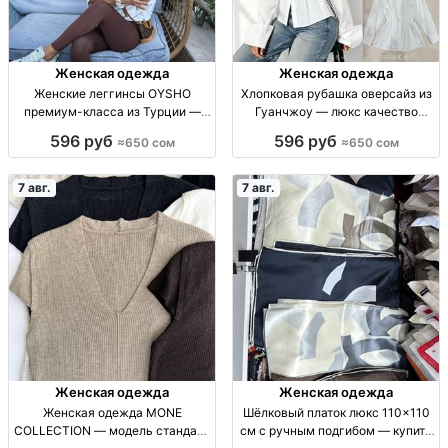
Женская одежда
Женская одежда
Женские леггинсы OYSHO
Хлопковая рубашка оверсайз из
премиум-класса из Турции —
Гуанчжоу — люкс качество
размеры S–XL Жен. леггинсы
Рубашка х/б oversize, люкс кач-
596 руб
596 руб
≈650 сом
≈650 сом
OYSHO, Турция, премиум ткань,
во, р-р стандарт, Гуанчжоу
моделирующий крой, спорт/
кэжуал, р-ры S–XL, 650 сом
7 авг.
7 авг.
Женская одежда
Женская одежда
Женская одежда MONE
Шёлковый платок люкс 110×110
COLLECTION — модель стандарт
см с ручным подгибом — купить