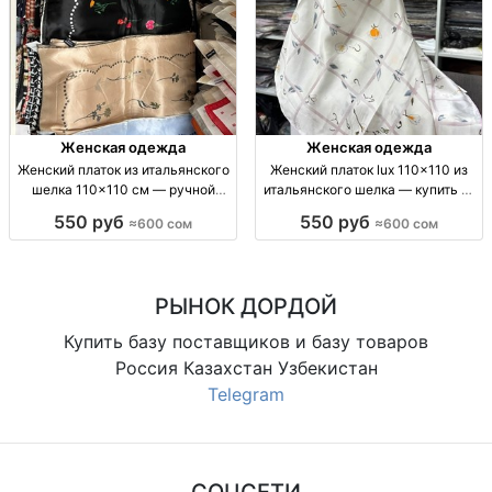
Женская одежда
Женская одежда
Женский платок из итальянского
Женский платок lux 110×110 из
шелка 110×110 см — ручной
итальянского шелка — купить за
подгиб Платок lux, итал. шелк,
600 сом Платок lux, итал. шелк,
550 руб
550 руб
≈600 сом
≈600 сом
110×110 см, ручной подгиб, пр-
110×110 см, ручн. подгиб, пр-во
во Китай
Китай, 600 сом
РЫНОК ДОРДОЙ
Купить базу поставщиков и базу товаров
Россия Казахстан Узбекистан
Telegram
СОЦСЕТИ