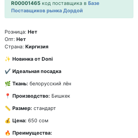
R00001465
код поставщика в
Базе
Поставщиков рынка Дордой
Розница:
Нет
Опт:
Нет
Страна:
Киргизия
✨
Новинка от Doni
✔️
Идеальная посадка
🌿
Ткань:
белорусский лён
📍
Производство:
Бишкек
📏
Размер:
стандарт
💰
Цена:
650 сом
🔥
Преимущества: