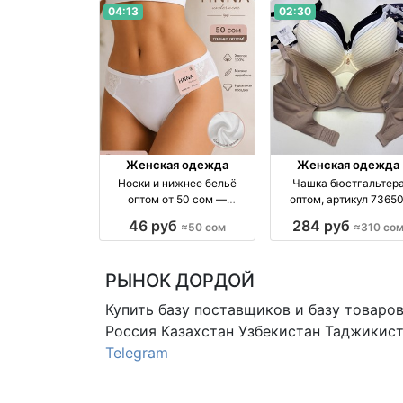
04:13
02:30
Женская одежда
Женская одежда
Носки и нижнее бельё
Чашка бюстгальтер
оптом от 50 сом —
оптом, артикул 73650
качественные хлопковые
размеры 80–90 опто
46 руб
284 руб
≈50 сом
≈310 со
изделия оптом
производство Киргиз
РЫНОК ДОРДОЙ
Купить базу поставщиков и базу товаро
Россия Казахстан Узбекистан
Таджикист
Telegram