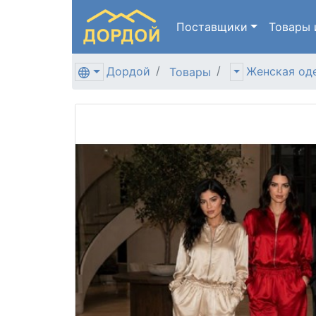
Поставщики
Товары
Дордой
Женская од
Товары