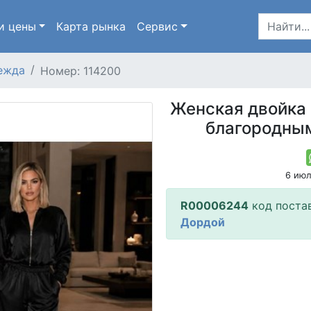
и цены
Карта
рынка
Сервис
ежда
Номер: 114200
Женская двойка 
благородным
6 ию
R00006244
код поста
Дордой