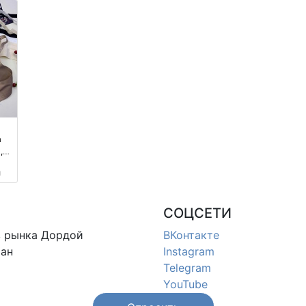
а
,
м
м
ия
СОЦСЕТИ
в
рынка Дордой
ВКонтакте
ан
Instagram
Telegram
YouTube