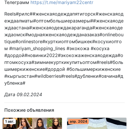
Телеграмм
https://t.me/mariyam22centr
Reels#рилс##женскаяодеждапятигорск#женскаяод
еждаалматы#оптомбольшиеразмеры##женскаяоде
ждаастана#женскаяодеждакараганда#женскаяоде
ждаомск#моднаяженскаяодежданазаказ#onlinebou
tique#onlinestore#курткиоптомбишкек#косухиопто
м #mariyam_shopping_lines #экокожа #косуха
#дордой#новинки2022#экокожаженскаяодежда#о
птомкосуха#зимниекурткикупитьоптом#reels#боль
шимеркиженские#дордой #большимеркиженские
#кыргызстан#wildberries#reels#дубленки#овчина#д
убленка#
Дата 09.02.2024
Похожие объявления
1 авг.
апр. 2024