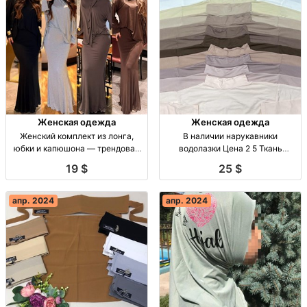
Женская одежда
Женская одежда
Женский комплект из лонга,
В наличии нарукавники
юбки и капюшона — трендовая
водолазки Цена 2 5 Ткань
коллекция Жен. комплект:
калифорния опт Турция
19 $
25 $
лонг+юбка+капюшон, ткань
«Калифорния», р-ры M–XL, в
наличии 6 шт., доставка по миру.
апр. 2024
апр. 2024