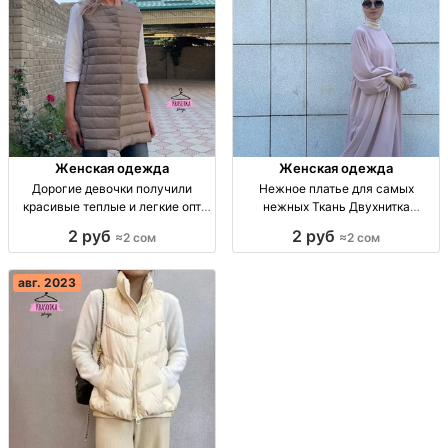
Женская одежда
Женская одежда
Дорогие девочки получили
Нежное платье для самых
красивые теплые и легкие опт
нежных Ткань Двухнитка
Турция
Расцветки опт Киргизия Made in
2 руб
2 руб
≈2 сом
≈2 сом
Kyrgyzstan
авг. 2023