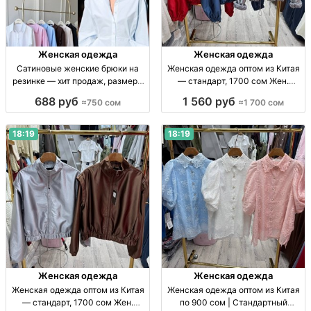
Женская одежда
Женская одежда
Сатиновые женские брюки на
Женская одежда оптом из Китая
резинке — хит продаж, размеры
— стандарт, 1700 сом Жен.
S–M Жен. сатин. брюки на
одежда оптом, стандарт, Китай,
688 руб
1 560 руб
≈750 сом
≈1 700 сом
резинке, заниж. талия, цв.: чёрн.,
1700 сом, поставки по СНГ
шоколад, шампань, голубой; р-р
S–M.
18:19
18:19
Женская одежда
Женская одежда
Женская одежда оптом из Китая
Женская одежда оптом из Китая
— стандарт, 1700 сом Жен.
по 900 сом | Стандартный