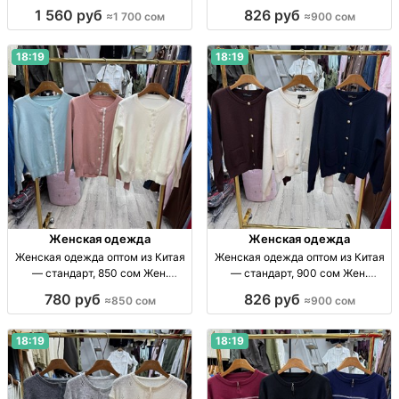
одежда оптом, Китай, стандарт,
размер Жен. одежда оптом, р-р
1 560 руб
826 руб
≈1 700 сом
≈900 сом
1700 сом, поставки по СНГ.
стандарт, Китай, 900 сом/шт.
18:19
18:19
Женская одежда
Женская одежда
Женская одежда оптом из Китая
Женская одежда оптом из Китая
— стандарт, 850 сом Жен.
— стандарт, 900 сом Жен.
одежда оптом, Китай, стандарт,
одежда опт, стандарт, Китай, 900
780 руб
826 руб
≈850 сом
≈900 сом
прямые поставки, отправка по
сом; отправка по СНГ
СНГ.
18:19
18:19