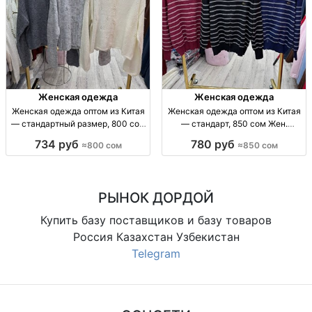
Женская одежда
Женская одежда
Женская одежда оптом из Китая
Женская одежда оптом из Китая
— стандартный размер, 800 сом
— стандарт, 850 сом Жен.
Жен. одежда оптом, стандарт,
одежда оптом, р-р стандарт,
734 руб
780 руб
≈800 сом
≈850 сом
Китай, 800 сом, отправка по СНГ
Китай, 850 сом.
РЫНОК ДОРДОЙ
Купить базу поставщиков и базу товаров
Россия Казахстан Узбекистан
Telegram