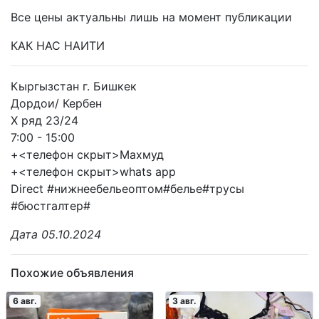
Все цены актуальны лишь на момент публикации
КАК НАС НАИТИ
Кыргызстан г. Бишкек
Дордои/ Кербен
X ряд 23/24
7:00 - 15:00
+<телефон скрыт>Махмуд
+<телефон скрыт>whats app
Direct #нижнеебельеоптом#белье#трусы
#бюстгалтер#
Дата 05.10.2024
Похожие объявления
6 авг.
3 авг.