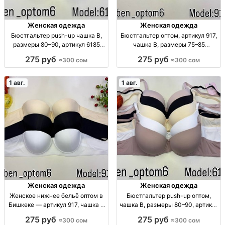
Женская одежда
Женская одежда
Бюстгальтер push-up чашка B,
Бюстгальтер оптом, артикул 917,
размеры 80–90, артикул 6185
чашка B, размеры 75–85
Бюстгальтер push-up, чашка B,
Бюстгальтер, арт. 917, чашка B,
275 руб
275 руб
≈300 сом
≈300 сом
р-ры 80–90, уп. 3 шт., 300 сом/
р-ры 75/80/85, тонкий, уп. 3 шт.,
шт.
300 сом/шт.
1 авг.
1 авг.
Женская одежда
Женская одежда
Женское нижнее бельё оптом в
Бюстгальтер push-up оптом,
Бишкеке — артикул 917, чашка B
чашка B, размеры 80–90, артикул
Арт. 917, чашка B, р-ры 75–85,
6185 Бюстгальтер push-up,
275 руб
275 руб
≈300 сом
≈300 сом
тонкая модель, отличная
чашка B, р-р 80–90, уп. 3 шт., опт,