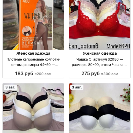
Женская одежда
Женская одежда
Плотные капроновые колготки
Чашка C, артикул 62080 —
оптом, размеры 44–60 —
размеры 80–90, оптом Чашка C,
распродажа Плотн. капрон.
р-ры 80/85/90, тонкая, хорошая
183 руб
275 руб
≈200 сом
≈300 сом
колготки, р-р 44–54, 54–60, уп. 6
посадка, уп. 3 шт., 300 сом/шт.
шт., 200 сом.
3 авг.
3 авг.