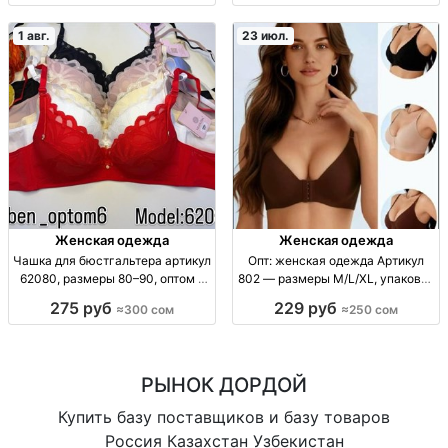
посадка, уп. 3 шт., опт.
300 сом/шт.
1 авг.
23 июл.
Женская одежда
Женская одежда
Чашка для бюстгальтера артикул
Опт: женская одежда Артикул
62080, размеры 80–90, оптом в
802 — размеры M/L/XL, упаковка
Бишкеке Чашка C, арт. 62080,
6 шт Женская одежда, артикул
275 руб
229 руб
≈300 сом
≈250 сом
тонкая, р-р 80/85/90, уп. 3 шт.,
802; р-ры M/L/XL; посадка
опт.
отличная; в упаковке 6 шт; опт.
Упак: 6 шт.
РЫНОК ДОРДОЙ
Купить базу поставщиков и базу товаров
Россия Казахстан Узбекистан