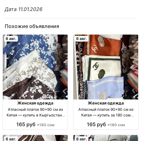
Дата 11.01.2026
Похожие объявления
6 авг.
6 авг.
Женская одежда
Женская одежда
Атласный платок 90×90 см из
Атласный платок 90×90 см из
Китая — купить в Кыргызстане
Китая — купить за 180 сом
Жен. атласный платок 90×90 см,
Атласный платок, 90×90 см, пр-
165 руб
165 руб
≈180 сом
≈180 сом
пр-во Китай, Дордой
во Китай, цена 180 сом
6 авг.
6 авг.