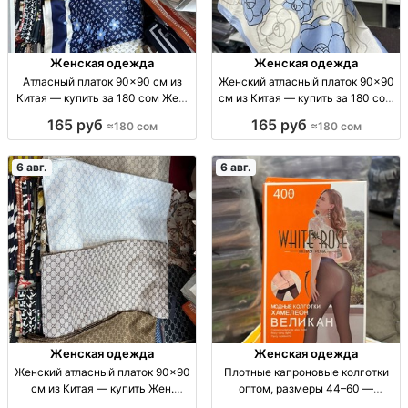
Женская одежда
Женская одежда
Атласный платок 90×90 см из
Женский атласный платок 90×90
Китая — купить за 180 сом Жен.
см из Китая — купить за 180 сом
атл. платок 90×90 см, пр-во
Платок жен., атлас, 90×90 см, пр-
165 руб
165 руб
≈180 сом
≈180 сом
Китай, 180 сом
во Китай.
6 авг.
6 авг.
Женская одежда
Женская одежда
Женский атласный платок 90×90
Плотные капроновые колготки
см из Китая — купить Жен.
оптом, размеры 44–60 —
атласный платок, 90×90 см, пр-
распродажа Плотн. капрон.