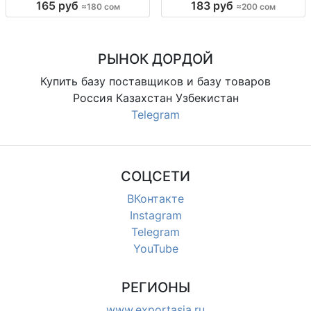
165 руб
183 руб
≈180 сом
≈200 сом
во Китай, 180 сом
колготки, р-р 44–54, 54–60, уп. 6
шт., 200 сом.
РЫНОК ДОРДОЙ
Купить базу поставщиков и базу товаров
Россия Казахстан Узбекистан
Telegram
СОЦСЕТИ
ВКонтакте
Instagram
Telegram
YouTube
РЕГИОНЫ
www.exportasia.ru