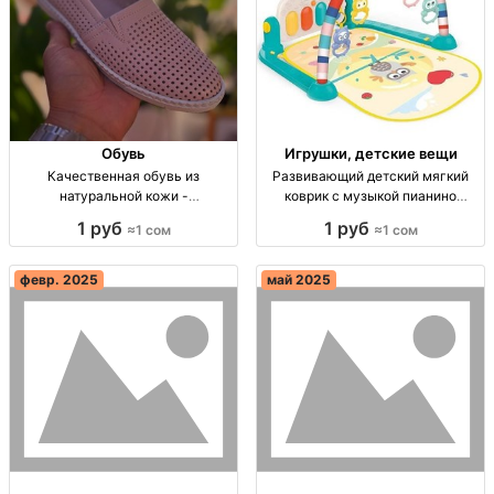
Обувь
Игрушки, детские вещи
Качественная обувь из
Развивающий детский мягкий
натуральной кожи -
коврик с музыкой пианино
Специальная акция! Обувь из
Киргизия
1 руб
1 руб
≈1 сом
≈1 сом
натуральной кожи, скидка 80%.
Размеры 36-40, акция 3 дня.
февр. 2025
май 2025