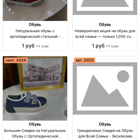
Обувь
Обувь
Натуральная обувь с
Невероятная акция на обувь для
ортопедической стелькой -
всей семьи — только 1,000 сом!
специальная акция! Скидка 80%
Акция! Обувь из натуральной
1 руб
1 руб
≈1 сом
≈1 сом
на натуральные туфли с
кожи. Скидка 80%. Размеры 20-
ортопедической стелькой!
44. Всего 1000 сом.
Размеры 20-36, Турция.
сент. 2025
авг. 2025
Обувь
Обувь
Большие Скидки на Натуральную
Грандиозные Скидки на Обувь
Обувь с Ортопедической
для Всей Семьи - Эксклюзив