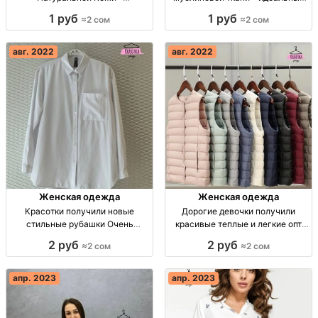
Производство Турция Скидки до
выбор для любого случая!
1 руб
1 руб
≈2 сом
≈2 сом
70% на обувь из натуральной
Двойка, юбка 🤍 Муслиновая
кожи, производство - Турция,
ткань, размеры 44-52. Розница:
адрес: Ул. Курманжан Датки 13.
1600 сом.
авг. 2022
авг. 2022
Женская одежда
Женская одежда
Красотки получили новые
Дорогие девочки получили
стильные рубашки Очень
красивые теплые и легкие опт
красивые опт Турция
Турция
2 руб
2 руб
≈2 сом
≈2 сом
апр. 2023
апр. 2023