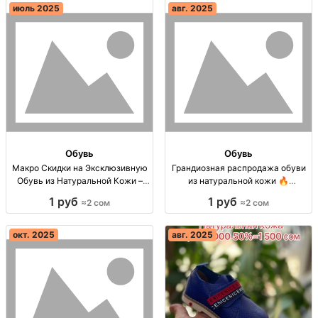
июль 2025
авг. 2025
Обувь
Обувь
Макро Скидки на Эксклюзивную
Грандиозная распродажа обуви
Обувь из Натуральной Кожи –
из натуральной кожи 🔥
Только для Вас! Скидка 75%!
Грандиозная распродажа! 75%
1 руб
1 руб
≈2 сом
≈2 сом
Эксклюзивная обувь из
скидка на обувь из натуральной
натуральной кожи по 1,500 сом.
кожи! Только 1,500 сом! 🇹🇷
Размеры 41-45. Торопитесь!
окт. 2025
авг. 2025