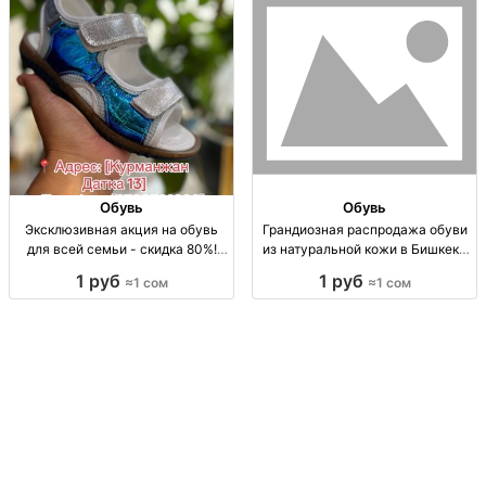
Обувь
Обувь
Эксклюзивная акция на обувь
Грандиозная распродажа обуви
для всей семьи - скидка 80%!
из натуральной кожи в Бишкеке
Скидка 80% на обувь из
Расположение: Бишкек,
1 руб
1 руб
≈1 сом
≈1 сом
натуральной кожи с ортопед.
натуральная кожа, скидка 80%,
стелькой. Только 3 дня!
размеры 40-44, акция 3 дня!