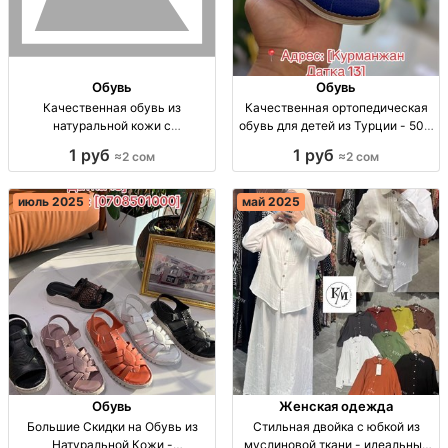
Обувь
Обувь
Качественная обувь из
Качественная ортопедическая
натуральной кожи с
обувь для детей из Турции - 50%
ортопедической стелькой -
скидка! Ортопед. обувь для детей
1 руб
1 руб
≈2 сом
≈2 сом
акция на стильный комфорт!
из Турции, нат. кожа, скидка 50%!
Обувь из нат. кожи, ортопед.
стелька, акции 75%, размеры 20-
июль 2025
май 2025
47
Обувь
Женская одежда
Большие Скидки на Обувь из
Стильная двойка с юбкой из
Натуральной Кожи -
муслиновой ткани - идеальный