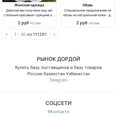
Женская одежда
Обувь
Девочки мы получили наш хит
Специальное предложение на
стильные красивые турецкие опт
обувь из натуральной кожи - до
Турция
77% скидки! Акция на обувь! Нат.
2 руб
2 руб
≈2 сом
≈2 сом
кожа 77% скидка, 1800 сом.
Размер 40-45.
«
1 - 30
из 111291
»
РЫНОК ДОРДОЙ
Купить базу поставщиков и базу товаров
Россия Казахстан Узбекистан
Telegram
СОЦСЕТИ
ВКонтакте