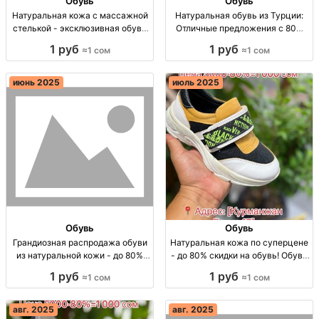
Обувь
Обувь
Натуральная кожа с массажной
Натуральная обувь из Турции:
стелькой - эксклюзивная обувь
Отличные предложения с 80%
из Турции Обувь из натуральной
скидкой! Натуральная кожа из
1 руб
1 руб
≈1 сом
≈1 сом
кожи, массажная стелька,
Турции, скидка 80%, размеры 26-
скидка 80%, размеры 40-44,
39
акция 3 дня.
июнь 2025
июль 2025
Обувь
Обувь
Грандиозная распродажа обуви
Натуральная кожа по суперцене
из натуральной кожи - до 80%
- до 80% скидки на обувь! Обувь
скидки! Распредел. скидка 80%!
из натуральной кожи, скидка
1 руб
1 руб
≈1 сом
≈1 сом
Обувь из Турции, размеры 36-
80%, размеры 20-36
40.
авг. 2025
авг. 2025