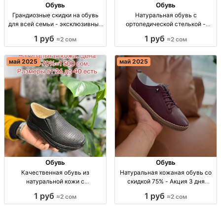
Обувь
Обувь
Грандиозные скидки на обувь
Натуральная обувь с
для всей семьи - эксклюзивные
ортопедической стелькой -
модели от производителя Скидки
Успейте купить со скидкой! Обувь
1 руб
1 руб
≈2 сом
≈2 сом
до 85% на обувь из натуральной
из нат. кожи с ортопед. стелькой,
кожи, размеры 41-44, только
размер 26-40, скидка 70%! 🌟
1,500 сом!
май 2025
май 2025
Обувь
Обувь
Качественная обувь из
Натуральная кожаная обувь со
натуральной кожи с
скидкой 75% - Акция 3 дня
ортопедической стелькой -
Натуральная обувь, скидка 75%,
1 руб
1 руб
≈2 сом
≈2 сом
эксклюзивное предложение
1500 сом, размеры 36-40.
Обувь из нат. кожи, ортопед.
стелька, скидка 70%, цены от