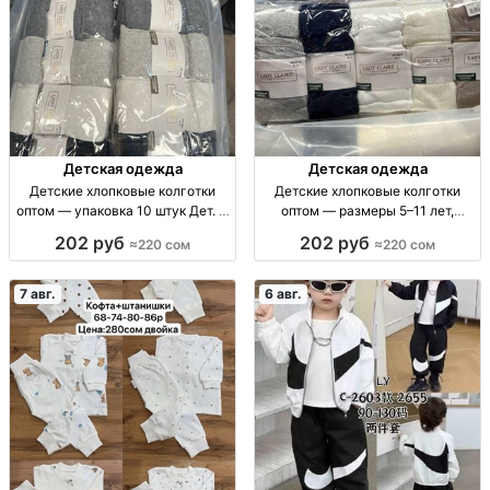
Детская одежда
Детская одежда
Детские хлопковые колготки
Детские хлопковые колготки
оптом — упаковка 10 штук Дет. х/
оптом — размеры 5–11 лет,
б колготки, р-ры 5–7, 7–9, 9–11
упаковка 10 штук Дет. хлопк.
202 руб
202 руб
≈220 сом
≈220 сом
лет, уп. 10 шт.
колготки, р-ры 5–7, 7–9, 9–11 лет,
уп. 10 шт.
7 авг.
6 авг.