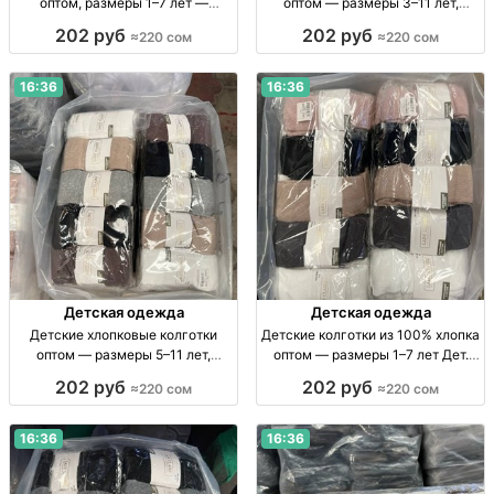
оптом, размеры 1–7 лет —
оптом — размеры 3–11 лет,
упаковка 10 штук Детские х/б
упаковка 10 штук Дет. х/б
202 руб
202 руб
≈220 сом
≈220 сом
колготки, р-ры 1–3, 3–5, 5–7 лет,
колготки оптом, р-ры 3–11 лет,
уп. 10 шт.
уп. 10 шт.
16:36
16:36
Детская одежда
Детская одежда
Детские хлопковые колготки
Детские колготки из 100% хлопка
оптом — размеры 5–11 лет,
оптом — размеры 1–7 лет Дет.
упаковка 10 штук Дет. х/б
хлопк. колготки, р-р 1–3, 3–5, 5–7
202 руб
202 руб
≈220 сом
≈220 сом
колготки, р-р 5–7, 7–9, 9–11 лет,
лет, уп. 10 шт.
уп. 10 шт.
16:36
16:36