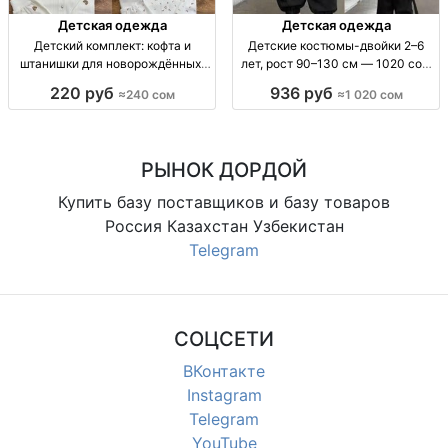
Детская одежда
Детская одежда
Детский комплект: кофта и
Детские костюмы-двойки 2–6
штанишки для новорождённых,
лет, рост 90–130 см — 1020 сом
размеры 62–86 Детский
Детский костюм-двойка, 2–6 лет,
220 руб
936 руб
≈240 сом
≈1 020 сом
комплект 2 пр.: кофта + штаны, р-
рост 90–130 см, пр-во Китай.
ры 62–86, 1 цв.
РЫНОК ДОРДОЙ
Купить базу поставщиков и базу товаров
Россия Казахстан Узбекистан
Telegram
СОЦСЕТИ
ВКонтакте
Instagram
Telegram
YouTube