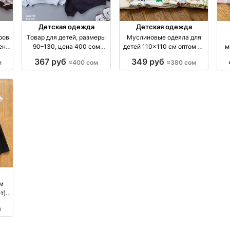
Детская одежда
Детская одежда
ров
Товар для детей, размеры
Муслиновые одеяла для
ене
90–130, цена 400 сом
детей 110×110 см оптом из
м
производство Киргизия
Китая оптом производство
Ки
367 руб
349 руб
м
≈400 сом
≈380 сом
Китай
м
т),
—
м
том
я