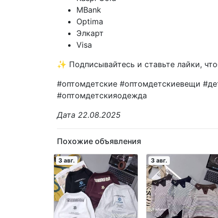
MBank
Optima
Элкарт
Visa
✨ Подписывайтесь и ставьте лайки, чтобы
#оптомдетские #оптомдетскиевещи #дет
#оптомдетскияодежда
Дата 22.08.2025
Похожие объявления
3 авг.
3 авг.