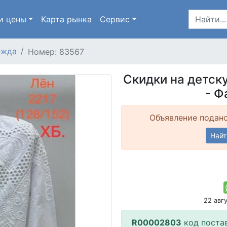
и цены
Карта
рынка
Сервис
ежда
Номер: 83567
Скидки на детск
- Ф
Объявление подано
Найт
22 авг
R00002803
код поста