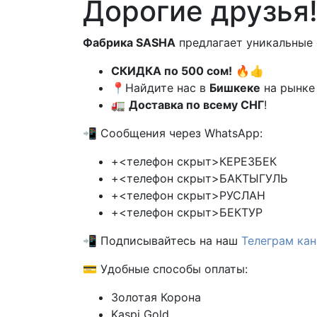
Дорогие друзья!
Фабрика SASHA
предлагает уникальные 
СКИДКА по 500 сом!
🔥👍
📍Найдите нас в
Бишкеке
на рынк
🚛
Доставка по всему СНГ
!
📲 Сообщения через WhatsApp:
+<телефон скрыт>КЕРЕЗБЕК
+<телефон скрыт>БАКТЫГУЛЬ
+<телефон скрыт>РУСЛАН
+<телефон скрыт>БЕКТУР
📲 Подписывайтесь на наш
Телеграм кан
💳 Удобные способы оплаты:
Золотая Корона
Kaspi Gold