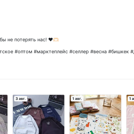
 не потерять нас! ❤️🫶🏻
ское #оптом #марктеплейс #селлер #весна #бишкек #
3 авг.
1 авг.
1 а