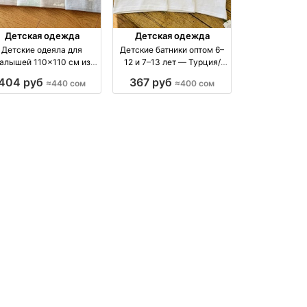
Детская одежда
Детская одежда
Детские одеяла для
Детские батники оптом 6–
алышей 110×110 см из
12 и 7–13 лет — Турция/
тая — оптом от 440 сом
Узбекистан оптом
404 руб
367 руб
≈440 сом
≈400 сом
оптом производство Китай
производство Турция