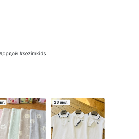
дордой #sezimkids
вг.
23 июл.