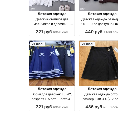
Детская одежда
Детская одежда
Детский свитшот для
Детская одежда разме
мальчиков и девочек —
90–130 по доступной ц
размеры 100–140
— 480 сом
321 руб
440 руб
≈350 сом
≈480 со
21 июл.
21 июл.
Детская одежда
Детская одежда
Юбки для девочек 36–42,
Детская одежда опто
возраст 1–5 лет — оптом в
размеры 38–44 (2–7 ле
наборе по 4 шт оптом
комплекты по 4 шт 
321 руб
486 руб
≈350 сом
≈530 со
производство Турция
Турция/Узбекистан оп
производство Турци