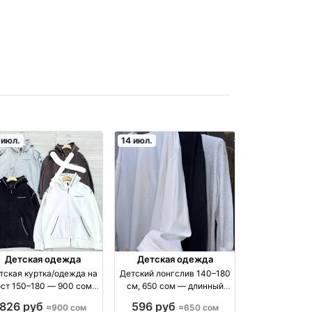
 июл.
14 июл.
Детская одежда
Детская одежда
тская куртка/одежда на
Детский лонгслив 140–180
ст 150–180 — 900 сом,
см, 650 сом — длинный
осток 5 проход 100/24
рукав, базовые расцветки
826 руб
596 руб
≈900 сом
≈650 сом
производство Китай