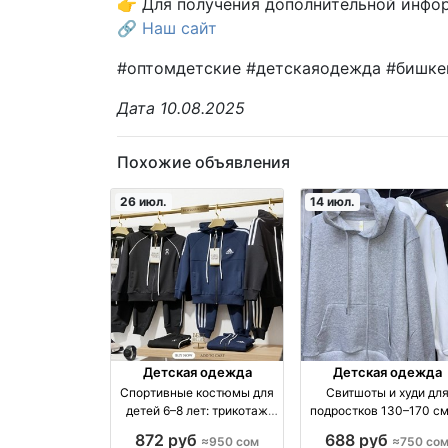
👉 Для получения дополнительной инфо
🔗
Наш сайт
#оптомдетские #детскаяодежда #бишкек
Дата 10.08.2025
Похожие объявления
26 июл.
14 июл.
Детская одежда
Детская одежда
Спортивные костюмы для
Свитшоты и худи дл
детей 6–8 лет: трикотаж
подростков 130–170 с
оптом (упаковка по 4 шт) —
однотонные базовы
872 руб
688 руб
≈950 сом
≈750 со
950 сом оптом
модели производство