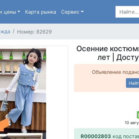
и цены
Карта
рынка
Сервис
ежда
Номер: 82629
Осенние костюмы
лет | Дост
Объявление подано
Найт
10 авг
R00002803
код поста