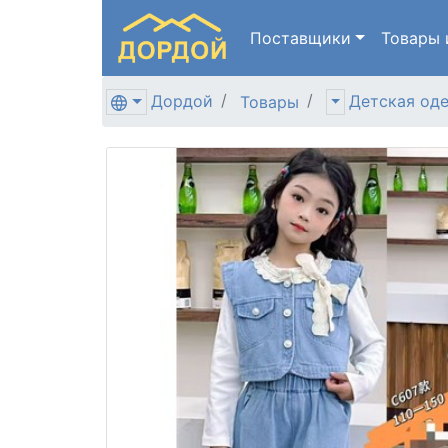
Поставщики
Товары
Дордой
Детская од
Товары