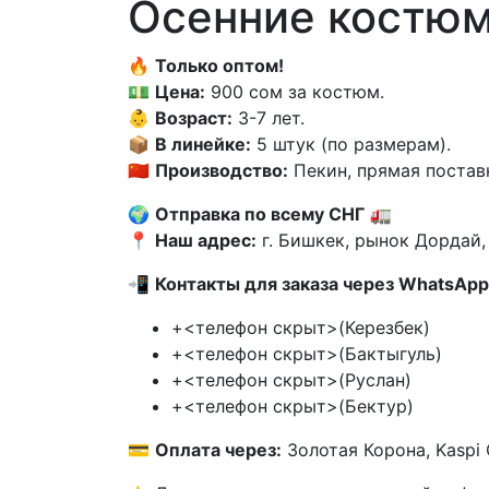
Осенние костюм
🔥
Только оптом!
💵
Цена:
900 сом за костюм.
👶
Возраст:
3-7 лет.
📦
В линейке:
5 штук (по размерам).
🇨🇳
Производство:
Пекин, прямая постав
🌍
Отправка по всему СНГ
🚛
📍
Наш адрес:
г. Бишкек, рынок Дордай,
📲
Контакты для заказа через WhatsApp
+<телефон скрыт>(Керезбек)
+<телефон скрыт>(Бактыгуль)
+<телефон скрыт>(Руслан)
+<телефон скрыт>(Бектур)
💳
Оплата через:
Золотая Корона, Kaspi G