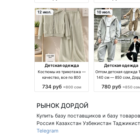
производство Турция
Китай
12 июл.
10 июл.
Детская одежда
Детская одежда
Костюмы из трикотажа —
Оптом детская одежда 
качество, все по 800
140 см — 850 сом, Дор
(4 проход 38 с) опто
734 руб
780 руб
≈800 сом
≈850 со
РЫНОК ДОРДОЙ
Купить базу поставщиков и базу товаро
Россия Казахстан Узбекистан
Таджикист
Telegram