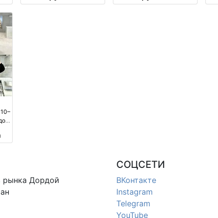
производство Китай
110–
дой
м
м
СОЦСЕТИ
в
рынка Дордой
ВКонтакте
ан
Instagram
Telegram
YouTube