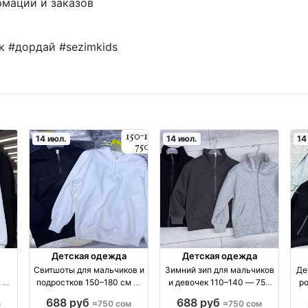
рмации и заказов
 #дордай #sezimkids
14 июл.
14 июл.
14
Детская одежда
Детская одежда
я
Свитшоты для мальчиков и
Зимний зип для мальчиков
Де
м —
подростков 150–180 см —
и девочек 110–140 — 750
ро
е
мягкий материал,
сом производство Китай
В
688 руб
688 руб
м
≈750 сом
≈750 сом
школьный стиль оптом