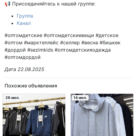
📢 Присоединяйтесь к нашей группе:
Группа
Канал
#оптомдетские #оптомдетскиевещи #детское
#оптом #марктеплейс #селлер #весна #бишкек
#дордой #sezimkids #оптомдетскияодежда
#оптомдордой
Дата 22.08.2025
Похожие объявления
26 июл.
14 июл.