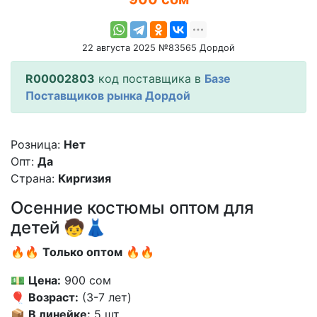
22 августа 2025 №83565 Дордой
R00002803
код поставщика в
Базе
Поставщиков рынка Дордой
Розница:
Нет
Опт:
Да
Страна:
Киргизия
Осенние костюмы оптом для
детей 🧒👗
🔥🔥
Только оптом
🔥🔥
💵
Цена:
900 сом
🎈
Возраст:
(3-7 лет)
📦
В линейке:
5 шт