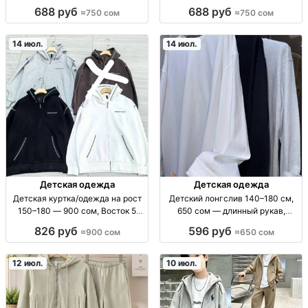
материал, школьный стиль
Зимн. зип для детей 110-140 (м/
688 руб
688 руб
≈750 сом
≈750 сом
свитшот детский/для подростка,
ж), тёплая верх. одежда, рост
р-р 150–180см, хлопк.осн./
110,120,130,140, сезон зима
мягк.ткань, комфортная посадка,
14 июл.
14 июл.
аккуратн. п
Детская одежда
Детская одежда
Детская куртка/одежда на рост
Детский лонгслив 140–180 см,
150–180 — 900 сом, Восток 5
650 сом — длинный рукав,
проход 100/24 дет. одежда для
базовые расцветки лонгслив
826 руб
596 руб
≈900 сом
≈650 сом
подростков; рост 150-180 см;
дет., дл.рукав, рост 140–180 см,
900 сом; рынок «Восток» 5
повседн.одежда, для школы/
проход 100/24; из Китая; для
дома, базовый гардероб
12 июл.
10 июл.