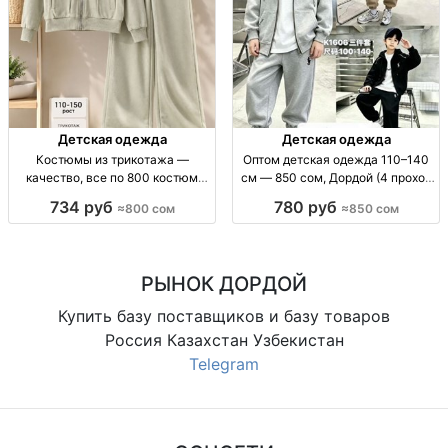
Детская одежда
Детская одежда
Костюмы из трикотажа —
Оптом детская одежда 110–140
качество, все по 800 костюм
см — 850 сом, Дордой (4 проход
трикотаж (кач-во), повс/дом,
38 с) опт детская одежда; рост
734 руб
780 руб
≈800 сом
≈850 сом
мягк. трикотаж, унисекс/жен.,
110–140 см; цена 850 сом;
цена 800
Дордой Восток 4 проход 38 с
РЫНОК ДОРДОЙ
Купить базу поставщиков и базу товаров
Россия Казахстан Узбекистан
Telegram