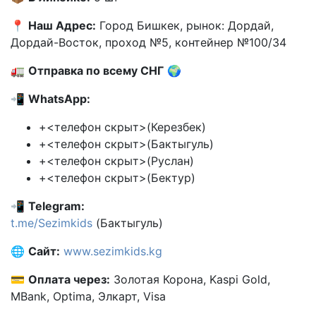
📍
Наш Адрес:
Город Бишкек, рынок: Дордай,
Дордай-Восток, проход №5, контейнер №100/34
🚛
Отправка по всему СНГ
🌍
📲
WhatsApp:
+<телефон скрыт>(Керезбек)
+<телефон скрыт>(Бактыгуль)
+<телефон скрыт>(Руслан)
+<телефон скрыт>(Бектур)
📲
Telegram:
t.me/Sezimkids
(Бактыгуль)
🌐
Сайт:
www.sezimkids.kg
💳
Оплата через:
Золотая Корона, Kaspi Gold,
MBank, Optima, Элкарт, Visa