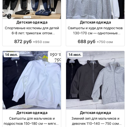
Детская одежда
Детская одежда
Спортивные костюмы для детей
Свитшоты и худи для подростков
6–8 лет: трикотаж оптом
130–170 см — однотонные
(упаковка по 4 шт) — 950 сом
базовые модели Подростковые
872 руб
688 руб
≈950 сом
≈750 сом
Спорт.костюм дет. трикотаж 6–8
худи/свитшоты, базовые
лет, упак./линейка по 4 шт,
однотонные цвета, рост 130–170
школьный/спорт, повседневный.
см, мягкий плотный трикотаж,
14 июл.
14 июл.
прия
Детская одежда
Детская одежда
Свитшоты для мальчиков и
Зимний зип для мальчиков и
подростков 150–180 см — мягкий
девочек 110–140 — 750 сом