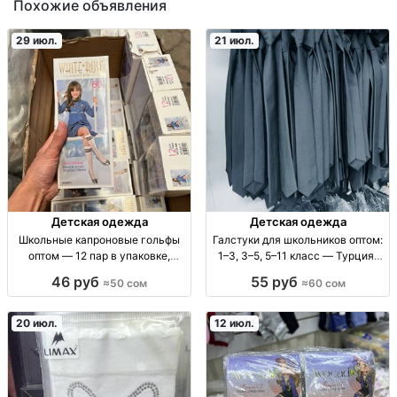
Похожие объявления
29 июл.
21 июл.
Детская одежда
Детская одежда
Школьные капроновые гольфы
Галстуки для школьников оптом:
оптом — 12 пар в упаковке,
1–3, 3–5, 5–11 класс — Турция/
размеры стандарт гольфы
Узбекистан галстук школьный
46 руб
55 руб
≈50 сом
≈60 сом
капроновые школьные опт,
опт, для мальчика, на классы 1-
размер стандарт, 12 шт/уп, для
3/3-5/5-11, цена за шт 60/70/80
ежедневной носки
KGS, фасовка 10 шт/п
20 июл.
12 июл.