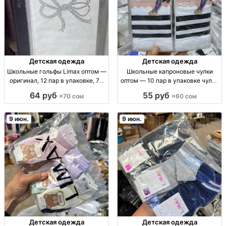
Детская одежда
Детская одежда
Школьные гольфы Limax оптом —
Школьные капроновые чулки
оригинал, 12 пар в упаковке, 70
оптом — 10 пар в упаковке чулки
сом Гольфы школьные Limax
капрон. школьн., станд. размер,
64 руб
55 руб
≈70 сом
≈60 сом
(оригинал), размер стандарт, 12
капрон/нейлон, фас. 10 шт/упак,
пар/шт в упак., для повседневной
опт, для школы
носки, базова
9 июн.
9 июн.
Детская одежда
Детская одежда