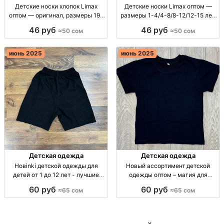
Детские носки хлопок Limax
Детские носки Limax оптом —
оптом — оригинал, размеры 19–
размеры 1-4/4-8/8-12/12-15 лет,
22, 22–25, 25–28, 28–31 дет. носки
упаковка 12 шт носки детские
46 руб
46 руб
≈50 сом
≈50 сом
опт, хлопок, оригинал Limax, 12
Limax, опт; разм.: 1-4/4-8/8-
шт/уп, р-р 19-22, 22-25, 25-28,
12/12-15 лет; упаковка 12 шт;
28-31
повседневные, школьные
июнь 2025
июнь 2025
Детская одежда
Детская одежда
Новinki детской одежды для
Новый ассортимент детской
детей от 1 до 12 лет - лучшие
одежды оптом – магия для
цены и качество! Новинки
вашего ребенка! Новинки дет.
60 руб
60 руб
≈65 сом
≈65 сом
детской одежды 1-12 лет: 65 сом,
одежды – 1-4г 65сом, 5-8г
75 сом, 85 сом. Оптом, от 200$.
75сом, 9-12г 85сом. Опт,
Качество и стиль! 🇺🇿
доставка по СНГ. Мин. заказ
200$.