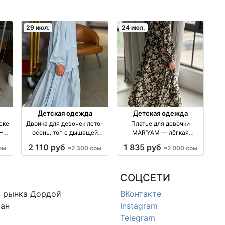
29 июл.
24 июл.
Детская одежда
Детская одежда
ске
Двойка для девочек лето-
Платье для девочки
7–10
осень: топ с дышащей
MAR’YAM — лёгкая
изия
тканью и саржевым
парящая ткань, ростовки
2 110 руб
1 835 руб
ом
≈2 300 сом
≈2 000 сом
плетением — 134–158, 5
134–158 производство
цветов производство
Киргизия
Киргизия
СОЦСЕТИ
в
рынка Дордой
ВКонтакте
ан
Instagram
Telegram