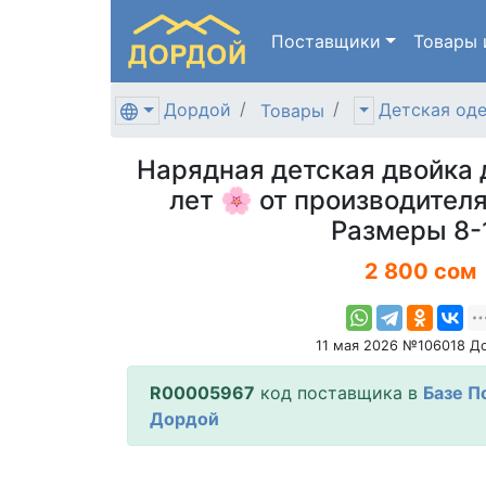
Поставщики
Товары
Дордой
Детская од
Товары
Нарядная детская двойка 
лет 🌸 от производителя
Размеры 8-
2 800 сом
11 мая 2026 №106018 Д
R00005967
код поставщика в
Базе П
Дордой