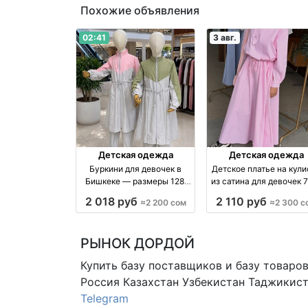
Похожие объявления
02:41
3 авг.
Детская одежда
Детская одежда
Буркини для девочек в
Детское платье на кули
Бишкеке — размеры 128,
из сатина для девочек 
140, 152 производство
лет производство Кирг
2 018 руб
2 110 руб
≈2 200 сом
≈2 300 с
Киргизия
РЫНОК ДОРДОЙ
Купить базу поставщиков и базу товаро
Россия Казахстан Узбекистан
Таджикист
Telegram