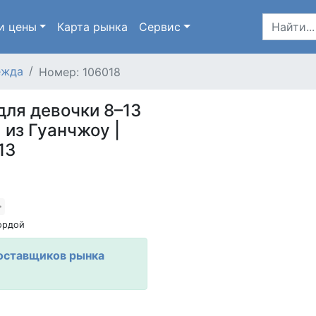
и цены
Карта
рынка
Сервис
ежда
Номер: 106018
для девочки 8–13
 из Гуанчжоу |
13
ордой
оставщиков рынка