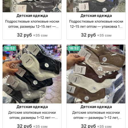
Детская одежда
Детская одежда
Подростковые хлопковые носки
Подростковые хлопковые носки
оптом, размеры 12–15 лет —
12–15 лет оптом — упаковка 10
упаковка 10 штук Хлопк. носки
пар Подростковые х/б носки 12–
32 руб
32 руб
≈35 сом
≈35 сом
для подростков 12–15 лет, уп. 10
15 лет, уп. 10 шт., опт.
шт., опт.
16:52
16:52
Детская одежда
Детская одежда
Детские хлопковые носочки
Детские хлопковые носочки
оптом, размеры 1–12 лет —
оптом — размеры 1–12 лет,
упаковка 10 пар Дет. х/б носки
упаковка 10 пар Дет. носки из
32 руб
32 руб
≈35 сом
≈35 сом
оптом, р-ры 1–4, 4–8, 8–12 лет, уп.
100% х/б, р-ры 1–4, 4–8, 8–12 лет,