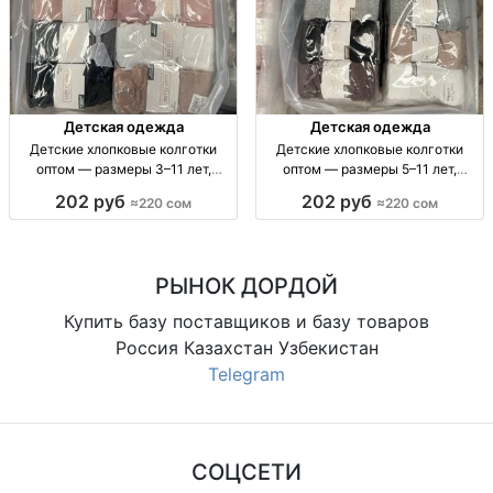
Детская одежда
Детская одежда
Детские хлопковые колготки
Детские хлопковые колготки
оптом — размеры 3–11 лет,
оптом — размеры 5–11 лет,
упаковка 10 штук Дет. х/б
упаковка 10 штук Дет. х/б
202 руб
202 руб
≈220 сом
≈220 сом
колготки оптом, р-ры 3–11 лет,
колготки, р-р 5–7, 7–9, 9–11 лет,
уп. 10 шт.
уп. 10 шт.
РЫНОК ДОРДОЙ
Купить базу поставщиков и базу товаров
Россия Казахстан Узбекистан
Telegram
СОЦСЕТИ