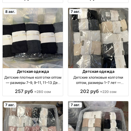
10 шт.
уп. 10 шт., 35 сом.
8 авг.
7 авг.
Детская одежда
Детская одежда
Детские плотные колготки оптом
Детские хлопковые колготки
— размеры 7–9, 9–11, 11–13 Дет.
оптом, размеры 1–7 лет —
плотн. колготки оптом, р-ры 7–9,
упаковка 10 штук Детские х/б
257 руб
202 руб
≈280 сом
≈220 сом
9–11, 11–13, уп. 10 шт., 280 сом.
колготки, р-ры 1–3, 3–5, 5–7 лет,
уп. 10 шт.
7 авг.
7 авг.