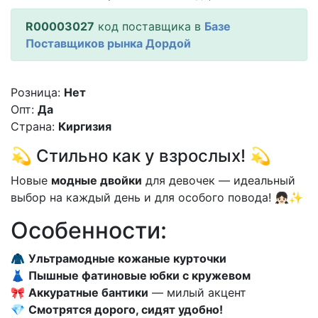
R00003027
код поставщика в
Базе
Поставщиков рынка Дордой
Розница:
Нет
Опт:
Да
Страна:
Киргизия
💫 Стильно как у взрослых! 💫
Новые
модные двойки
для девочек — идеальный
выбор на каждый день и для особого повода! 👧🏻✨
Особенности:
🧥
Ультрамодные кожаные курточки
👗
Пышные фатиновые юбки с кружевом
🎀
Аккуратные бантики
— милый акцент
💎
Смотрятся дорого, сидят удобно!