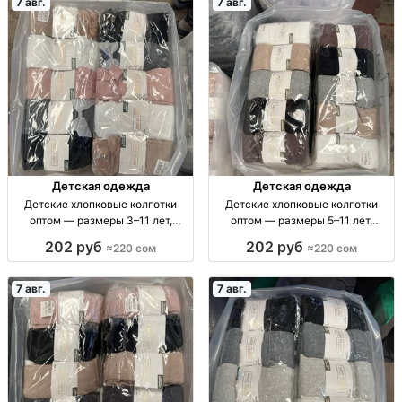
7 авг.
7 авг.
Детская одежда
Детская одежда
Детские хлопковые колготки
Детские хлопковые колготки
оптом — размеры 3–11 лет,
оптом — размеры 5–11 лет,
упаковка 10 штук Дет. х/б
упаковка 10 штук Дет. х/б
202 руб
202 руб
≈220 сом
≈220 сом
колготки оптом, р-ры 3–11 лет,
колготки, р-р 5–7, 7–9, 9–11 лет,
уп. 10 шт.
уп. 10 шт.
7 авг.
7 авг.