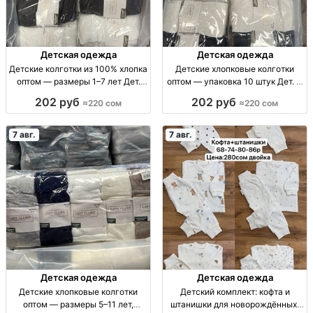
Детская одежда
Детская одежда
Детские колготки из 100% хлопка
Детские хлопковые колготки
оптом — размеры 1–7 лет Дет.
оптом — упаковка 10 штук Дет. х/
хлопк. колготки, р-р 1–3, 3–5, 5–7
б колготки, р-ры 5–7, 7–9, 9–11
202 руб
202 руб
≈220 сом
≈220 сом
лет, уп. 10 шт.
лет, уп. 10 шт.
7 авг.
7 авг.
Детская одежда
Детская одежда
Детские хлопковые колготки
Детский комплект: кофта и
оптом — размеры 5–11 лет,
штанишки для новорождённых,