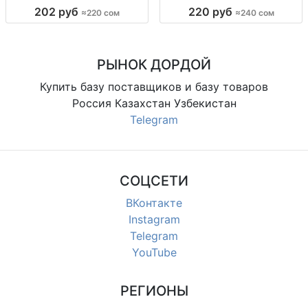
упаковка 10 штук Дет. хлопк.
размеры 62–86 Детский
202 руб
220 руб
≈220 сом
≈240 сом
колготки, р-ры 5–7, 7–9, 9–11 лет,
комплект 2 пр.: кофта + штаны, р-
уп. 10 шт.
ры 62–86, 1 цв.
РЫНОК ДОРДОЙ
Купить базу поставщиков и базу товаров
Россия Казахстан Узбекистан
Telegram
СОЦСЕТИ
ВКонтакте
Instagram
Telegram
YouTube
РЕГИОНЫ