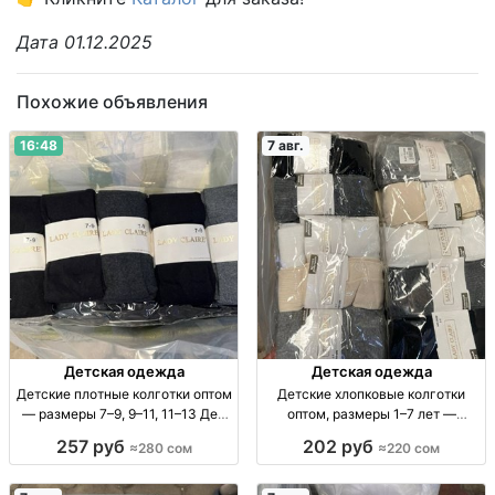
Дата 01.12.2025
Похожие объявления
16:48
7 авг.
Детская одежда
Детская одежда
Детские плотные колготки оптом
Детские хлопковые колготки
— размеры 7–9, 9–11, 11–13 Дет.
оптом, размеры 1–7 лет —
плотн. колготки оптом, р-ры 7–9,
упаковка 10 штук Детские х/б
257 руб
202 руб
≈280 сом
≈220 сом
9–11, 11–13, уп. 10 шт., 280 сом.
колготки, р-ры 1–3, 3–5, 5–7 лет,
уп. 10 шт.