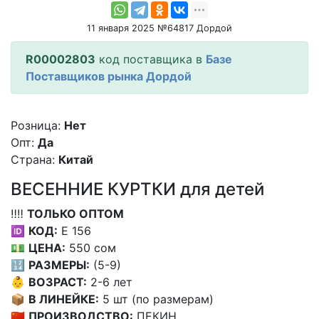
11 января 2025 №64817 Дордой
R00002803
код поставщика в
Базе
Поставщиков рынка Дордой
Розница:
Нет
Опт:
Да
Страна:
Китай
ВЕСЕННИЕ КУРТКИ для детей
‼️‼️
ТОЛЬКО ОПТОМ
🆔
КОД:
Е 156
💵
ЦЕНА:
550 сом
🔢
РАЗМЕРЫ:
(5-9)
👶
ВОЗРАСТ:
2-6 лет
📦
В ЛИНЕЙКЕ:
5 шт (по размерам)
🇨🇳
ПРОИЗВОДСТВО:
ПЕКИН