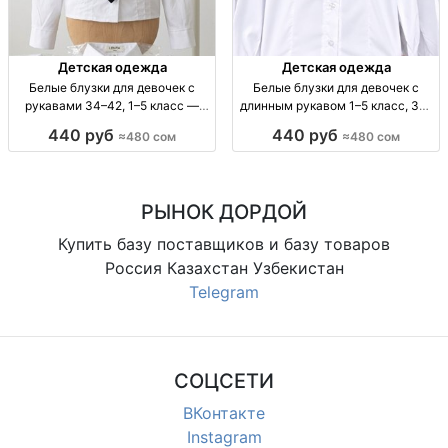
Детская одежда
Детская одежда
Белые блузки для девочек с
Белые блузки для девочек с
рукавами 34–42, 1–5 класс —
длинным рукавом 1–5 класс, 34–
оптом по 5 шт блузка для девочек
42 — оптом по 5 шт блузка д/р
440 руб
440 руб
≈480 сом
≈480 сом
белая, с рукавами; разм. 34-42;
белая, дев., 1–5 кл, р-р 34–42,
для 1-5 кл; опт линейка 5 шт;
опт, комплект 5 шт, школьная/
произв. Турция/Узбе
повседневная
РЫНОК ДОРДОЙ
Купить базу поставщиков и базу товаров
Россия Казахстан Узбекистан
Telegram
СОЦСЕТИ
ВКонтакте
Instagram