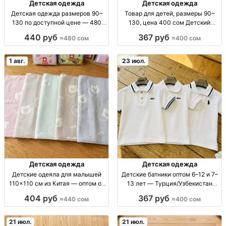
Детская одежда
Детская одежда
Детская одежда размеров 90–
Товар для детей, размеры 90–
130 по доступной цене — 480
130, цена 400 сом Детский
сом Детская одежда, р-р 90–130,
товар, р-ры 90–130, 400 сом
440 руб
367 руб
≈480 сом
≈400 сом
480 сом
1 авг.
23 июл.
Детская одежда
Детская одежда
Детские одеяла для малышей
Детские батники оптом 6–12 и 7–
110×110 см из Китая — оптом от
13 лет — Турция/Узбекистан
440 сом Дет. одеяла, Китай,
батник детский опт; 2 рост/
404 руб
367 руб
≈440 сом
≈400 сом
110×110 см, разн. расцв., опт от
возраст: 6–12 л (5 шт), 7–13 л (5
440 сом, розн. 550 сом
шт); произв. Турция/Узбекистан;
школьна
21 июл.
21 июл.