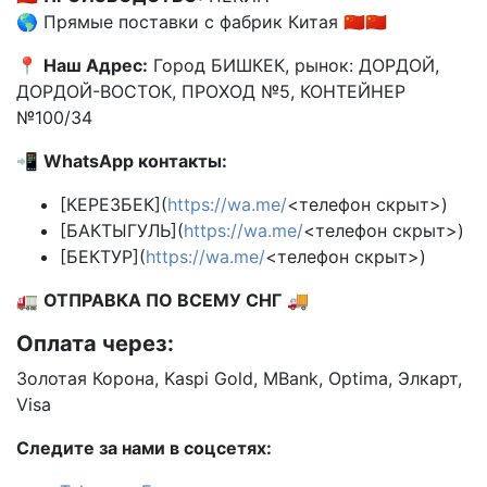
🌎 Прямые поставки с фабрик Китая 🇨🇳🇨🇳
📍
Наш Адрес:
Город БИШКЕК, рынок: ДОРДОЙ,
ДОРДОЙ-ВОСТОК, ПРОХОД №5, КОНТЕЙНЕР
№100/34
📲
WhatsApp контакты:
[КЕРЕЗБЕК](
https://wa.me/
<телефон скрыт>)
[БАКТЫГУЛЬ](
https://wa.me/
<телефон скрыт>)
[БЕКТУР](
https://wa.me/
<телефон скрыт>)
🚛
ОТПРАВКА ПО ВСЕМУ СНГ
🚚
Оплата через:
Золотая Корона, Kaspi Gold, MBank, Optima, Элкарт,
Visa
Следите за нами в соцсетях: