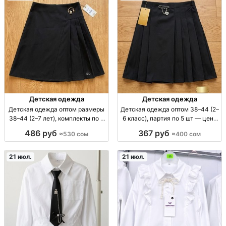
Детская одежда
Детская одежда
Детская одежда оптом размеры
Детская одежда оптом 38–44 (2–
38–44 (2–7 лет), комплекты по 4
6 класс), партия по 5 шт — цена
шт — Турция/Узбекистан д/од
400 сом дет. одежда оптом; р-р
486 руб
367 руб
≈530 сом
≈400 сом
опт; размеры 38–44; возр 2–7
38–44; возраст 2–6 кл; партия 5
лет; линейка 4шт; произв Турция/
шт; произв. Турция/Узбекистан;
Узбекистан
цена 400 KGS/л
21 июл.
21 июл.