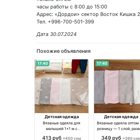
часы работы с 8:00 до 15:00
Адрес: «Дордои» сектор Восток Кишка 
Тел. +996-700-501-399
Дата 30.07.2024
Похожие объявления
17:40
17:40
Детская одежда
Детская одежда
Вязаные одеяла для
Вязаные одеяла оптом 
малышей 1×1 м с
розницу — 1 слой, раз
хлопковой подкладкой
1×1 м оптом
413 руб
349 руб
≈450 сом
≈380 со
оптом и в розницу оптом