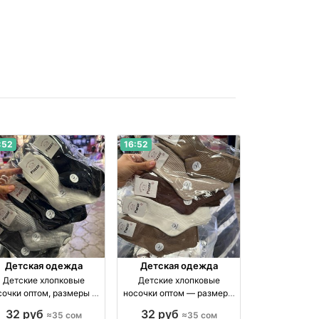
:52
16:52
Детская одежда
Детская одежда
Детские хлопковые
Детские хлопковые
сочки оптом, размеры 1–
носочки оптом — размеры
 лет — упаковка 10 пар
1–12 лет, упаковка 10 пар
32 руб
32 руб
≈35 сом
≈35 сом
оптом производство
оптом производство