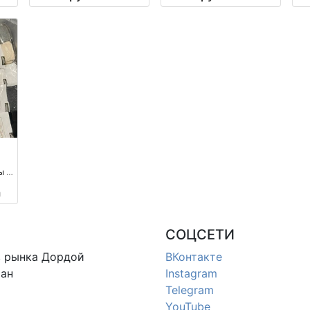
Россия
ы 1–
тук
м
СОЦСЕТИ
в
рынка Дордой
ВКонтакте
ан
Instagram
Telegram
YouTube