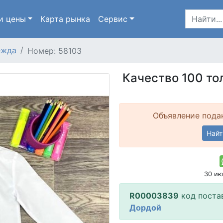
и цены
Карта
рынка
Сервис
ежда
Номер: 58103
Качество 100 то
Объявление подан
Найт
30 ию
R00003839
код поста
Дордой