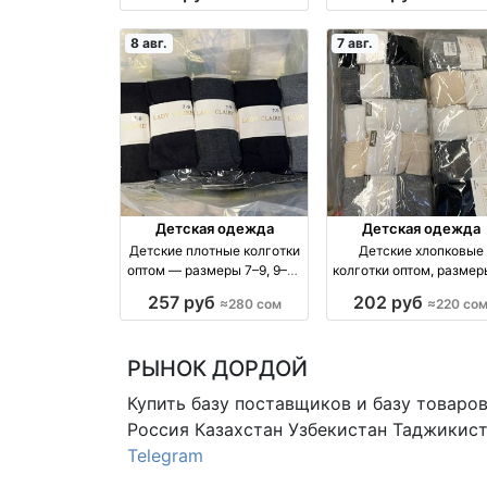
8 авг.
7 авг.
Детская одежда
Детская одежда
Детские плотные колготки
Детские хлопковые
оптом — размеры 7–9, 9–11,
колготки оптом, размер
11–13 оптом производство
7 лет — упаковка 10 ш
257 руб
202 руб
≈280 сом
≈220 со
Россия
оптом производство
Россия
РЫНОК ДОРДОЙ
Купить базу поставщиков и базу товаро
Россия Казахстан Узбекистан
Таджикист
Telegram