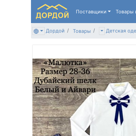
Поставщики
Товары
Дордой
Детская од
Товары