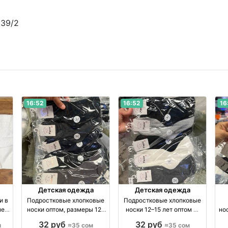
239/2
16:52
16:52
16
Детская одежда
Детская одежда
и в
Подростковые хлопковые
Подростковые хлопковые
мер
носки оптом, размеры 12–
носки 12–15 лет оптом —
но
15 лет — упаковка 10 штук
упаковка 10 пар оптом
12
32 руб
32 руб
м
≈35 сом
≈35 сом
оптом производство
производство Россия