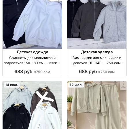
Детская одежда
Детская одежда
Свитшоты для мальчиков и
Зимний зип для мальчиков и
подростков 150–180 см — мягкий
девочек 110–140 — 750 сом
материал, школьный стиль
Зимн. зип для детей 110-140 (м/
688 руб
688 руб
≈750 сом
≈750 сом
свитшот детский/для подростка,
ж), тёплая верх. одежда, рост
р-р 150–180см, хлопк.осн./
110,120,130,140, сезон зима
мягк.ткань, комфортная посадка,
14 июл.
12 июл.
аккуратн. п