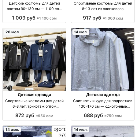
Детские костюмы для детей
Спортивные костюмы для детей
ростом 90–130 см — 1100 сом
8–13 лет из хлопкового
Детские костюмы, рост 90–130
трикотажа оптом — линейка по 5
1 009 руб
917 руб
≈1 100 сом
≈1 000 сом
см, 1100 сом
шт дет. спортивн. костюм
(куртка+брюки) хб трикотаж,
размеры 8-13 лет, в линейке 5 шт,
26 июл.
14 июл.
повседневный/спо
Детская одежда
Детская одежда
Спортивные костюмы для детей
Свитшоты и худи для подростков
6–8 лет: трикотаж оптом
130–170 см — однотонные
(упаковка по 4 шт) — 950 сом
базовые модели Подростковые
872 руб
688 руб
≈950 сом
≈750 сом
Спорт.костюм дет. трикотаж 6–8
худи/свитшоты, базовые
лет, упак./линейка по 4 шт,
однотонные цвета, рост 130–170
школьный/спорт, повседневный.
см, мягкий плотный трикотаж,
14 июл.
14 июл.
прия