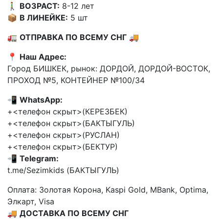
🚶‍♂️
ВОЗРАСТ:
8-12 лет
📦
В ЛИНЕЙКЕ:
5 шт
🚛
ОТПРАВКА ПО ВСЕМУ СНГ
🚚
📍
Наш Адрес:
Город БИШКЕК, рынок: ДОРДОЙ, ДОРДОЙ-ВОСТОК,
ПРОХОД №5, КОНТЕЙНЕР №100/34
📲
WhatsApp:
+<телефон скрыт>(КЕРЕЗБЕК)
+<телефон скрыт>(БАКТЫГУЛЬ)
+<телефон скрыт>(РУСЛАН)
+<телефон скрыт>(БЕКТУР)
📲
Telegram:
t.me/Sezimkids (БАКТЫГУЛЬ)
Оплата: Золотая Корона, Kaspi Gold, MBank, Optima,
Элкарт, Visa
🚚
ДОСТАВКА ПО ВСЕМУ СНГ