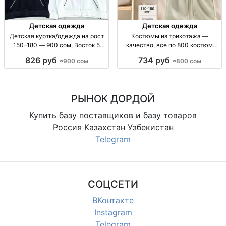
Детская одежда
Детская одежда
Детская куртка/одежда на рост
Костюмы из трикотажа —
150–180 — 900 сом, Восток 5
качество, все по 800 костюм
проход 100/24 дет. одежда для
трикотаж (кач-во), повс/дом,
826 руб
734 руб
≈900 сом
≈800 сом
подростков; рост 150-180 см;
мягк. трикотаж, унисекс/жен.,
900 сом; рынок «Восток» 5
цена 800
проход 100/24; из Китая; для
РЫНОК ДОРДОЙ
Купить базу поставщиков и базу товаров
Россия Казахстан Узбекистан
Telegram
СОЦСЕТИ
ВКонтакте
Instagram
Telegram