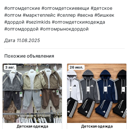
#оптомдетские #оптомдетскиевещи #детское
#оптом #марктеплейс #селлер #весна #бишкек
#дордой #sezimkids #оптомдетскияодежда
#оптомдордой #оптомрынокдордой
Дата 11.08.2025
Похожие объявления
3 авг.
26 июл.
Детская одежда
Детская одежда