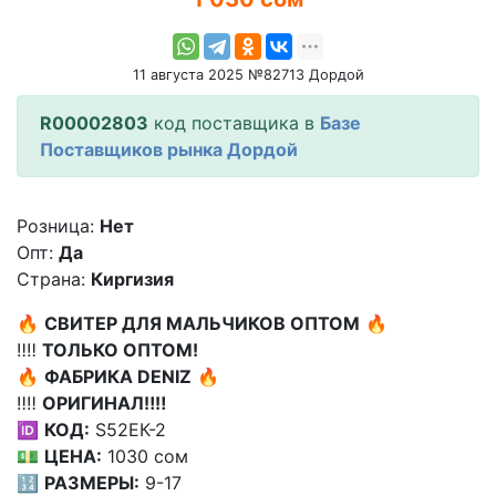
11 августа 2025 №82713 Дордой
R00002803
код поставщика в
Базе
Поставщиков рынка Дордой
Розница:
Нет
Опт:
Да
Страна:
Киргизия
🔥
СВИТЕР ДЛЯ МАЛЬЧИКОВ ОПТОМ
🔥
‼️‼️
ТОЛЬКО ОПТОМ!
🔥
ФАБРИКА DENIZ
🔥
‼️‼️
ОРИГИНАЛ‼️‼️
🆔
КОД:
S52ЕК-2
💵
ЦЕНА:
1030 сом
🔢
РАЗМЕРЫ:
9-17