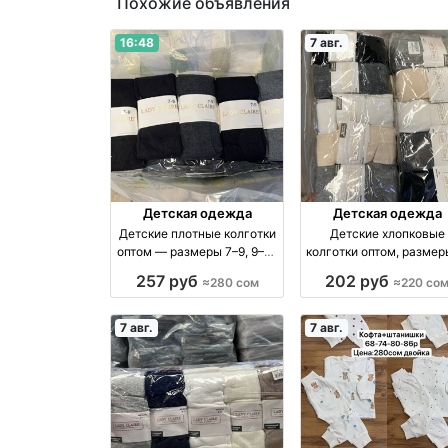
Похожие объявления
16:48
7 авг.
Детская одежда
Детская одежда
Детские плотные колготки
Детские хлопковые
оптом — размеры 7–9, 9–11,
колготки оптом, размер
11–13 оптом производство
7 лет — упаковка 10 ш
257 руб
202 руб
≈280 сом
≈220 со
Россия
оптом производство
Россия
7 авг.
7 авг.