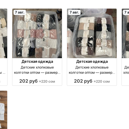
7 авг.
7 авг.
7 
Детская одежда
Детская одежда
Детские хлопковые
Детские хлопковые
Де
ы 1–
колготки оптом — размеры
колготки оптом — размеры
хло
тук
3–11 лет, упаковка 10 штук
5–11 лет, упаковка 10 штук
7 лет
202 руб
202 руб
м
≈220 сом
≈220 сом
оптом
оптом производство
Россия