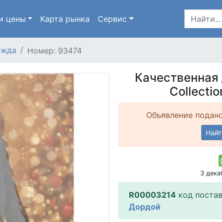
и цены
Карта
рынка
Сервис
ежда
Номер: 93474
Качественная
Collectio
Объявление подано
Найт
3 дек
R00003214
код поста
Дордой