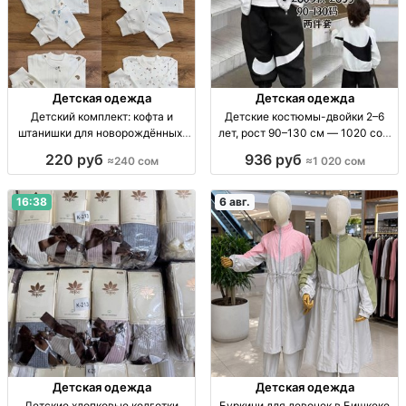
Детская одежда
Детская одежда
Детский комплект: кофта и
Детские костюмы-двойки 2–6
штанишки для новорождённых,
лет, рост 90–130 см — 1020 сом
размеры 62–86 Детский
Детский костюм-двойка, 2–6 лет,
220 руб
936 руб
≈240 сом
≈1 020 сом
комплект 2 пр.: кофта + штаны, р-
рост 90–130 см, пр-во Китай.
ры 62–86, 1 цв.
16:38
6 авг.
Детская одежда
Детская одежда
Детские хлопковые колготки
Буркини для девочек в Бишкеке