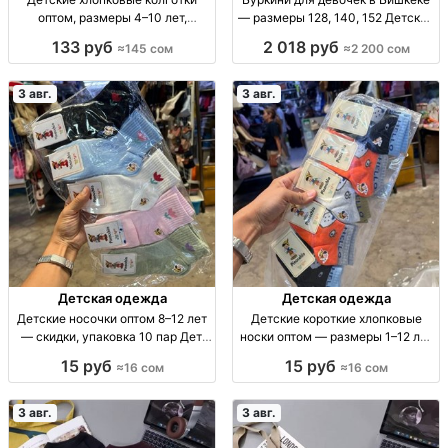
оптом, размеры 4–10 лет,
— размеры 128, 140, 152 Детские
комплект 12 штук Дет. х/б
буркини, плащевка, серый
133 руб
2 018 руб
≈145 сом
≈2 200 сом
колготки, р-р 4–10 лет, разн.
комбинированный верх, р-р
расцв., уп. 12 шт., опт.
128/140/152, 2200 сом,
ограниченная парти
3 авг.
3 авг.
Детская одежда
Детская одежда
Детские носочки оптом 8–12 лет
Детские короткие хлопковые
— скидки, упаковка 10 пар Дет.
носки оптом — размеры 1–12 лет
носки оптом, 8–12 лет, уп. 10 шт.,
Дет. короткие х/б носки, р-ры 1–4,
15 руб
15 руб
≈16 сом
≈16 сом
16 сом
4–8, 8–12 лет, уп. 10 шт.
3 авг.
3 авг.