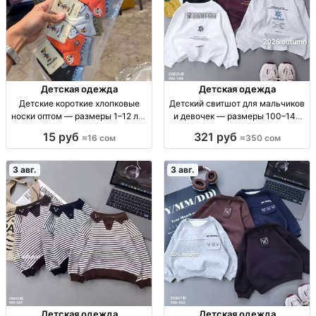
Детская одежда
Детская одежда
Детские короткие хлопковые
Детский свитшот для мальчиков
носки оптом — размеры 1–12 лет
и девочек — размеры 100–140
Дет. короткие х/б носки, р-ры 1–4,
Детский свитшот, мягкий, р-р
15 руб
321 руб
≈16 сом
≈350 сом
4–8, 8–12 лет, уп. 10 шт.
100–140, 350 сом
3 авг.
3 авг.
Детская одежда
Детская одежда