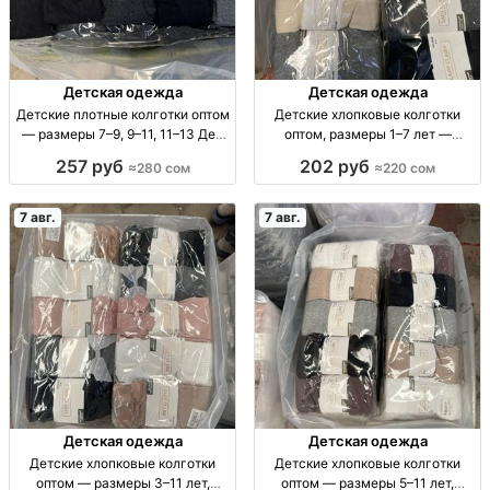
Детская одежда
Детская одежда
Детские плотные колготки оптом
Детские хлопковые колготки
— размеры 7–9, 9–11, 11–13 Дет.
оптом, размеры 1–7 лет —
плотн. колготки оптом, р-ры 7–9,
упаковка 10 штук Детские х/б
257 руб
202 руб
≈280 сом
≈220 сом
9–11, 11–13, уп. 10 шт., 280 сом.
колготки, р-ры 1–3, 3–5, 5–7 лет,
уп. 10 шт.
7 авг.
7 авг.
Детская одежда
Детская одежда
Детские хлопковые колготки
Детские хлопковые колготки
оптом — размеры 3–11 лет,
оптом — размеры 5–11 лет,