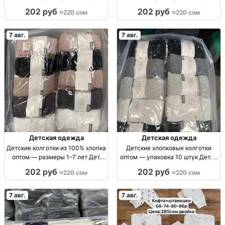
упаковка 10 штук Дет. х/б
упаковка 10 штук Дет. х/б
202 руб
202 руб
≈220 сом
≈220 сом
колготки оптом, р-ры 3–11 лет,
колготки, р-р 5–7, 7–9, 9–11 лет,
уп. 10 шт.
уп. 10 шт.
7 авг.
7 авг.
Детская одежда
Детская одежда
Детские колготки из 100% хлопка
Детские хлопковые колготки
оптом — размеры 1–7 лет Дет.
оптом — упаковка 10 штук Дет. х/
хлопк. колготки, р-р 1–3, 3–5, 5–7
б колготки, р-ры 5–7, 7–9, 9–11
202 руб
202 руб
≈220 сом
≈220 сом
лет, уп. 10 шт.
лет, уп. 10 шт.
7 авг.
7 авг.