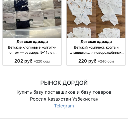
Детская одежда
Детская одежда
Детские хлопковые колготки
Детский комплект: кофта и
оптом — размеры 5–11 лет,
штанишки для новорождённых,
упаковка 10 штук Дет. хлопк.
размеры 62–86 Детский
202 руб
220 руб
≈220 сом
≈240 сом
колготки, р-ры 5–7, 7–9, 9–11 лет,
комплект 2 пр.: кофта + штаны, р-
уп. 10 шт.
ры 62–86, 1 цв.
РЫНОК ДОРДОЙ
Купить базу поставщиков и базу товаров
Россия Казахстан Узбекистан
Telegram