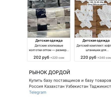
Детская одежда
Детская одежда
Детские хлопковые
Детский комплект: кофт
колготки оптом — размеры
штанишки для
5–11 лет, упаковка 10 штук
новорождённых, разм
202 руб
220 руб
≈220 сом
≈240 со
оптом производство
62–86
Россия
РЫНОК ДОРДОЙ
Купить базу поставщиков и базу товаро
Россия Казахстан Узбекистан
Таджикист
Telegram