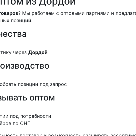
оптом из Дордой
товаров
? Мы работаем с оптовыми партиями и предла
ных позиций.
чества
стику через
Дордой
роизводство
обрать позиции под запрос
зывать оптом
тии под потребности
нёров по СНГ
льность поставок и возможность расширять ассортимен