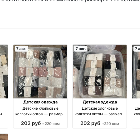
7 авг.
7 авг.
7 
Детская одежда
Детская одежда
Детские хлопковые
Детские хлопковые
Де
ы 1–
колготки оптом — размеры
колготки оптом — размеры
хло
тук
3–11 лет, упаковка 10 штук
5–11 лет, упаковка 10 штук
7 лет
202 руб
202 руб
м
≈220 сом
≈220 сом
оптом
оптом производство
Россия