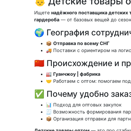
👶 Детские товары 
Ищете
надёжного поставщика детских 
гардероба
— от базовых вещей до сезон
🌍 География сотрудни
📦
Отправка по всему СНГ
🚚 Поставки с ориентиром на логи
🇨🇳 Происхождение и п
🏭
Гуанчжоу | фабрика
🤝 Работаем с оптом: помогаем под
✅ Почему удобно зака
📊 Подход для оптовых закупок
🧾 Возможность формирования пар
📦 Организация отправки для парт
Детские товары оптом
— это про стаби