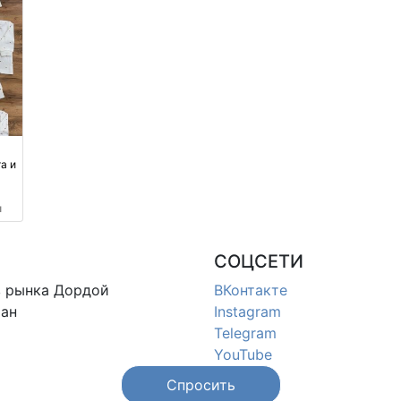
а и
еры
м
СОЦСЕТИ
в
рынка Дордой
ВКонтакте
ан
Instagram
Telegram
YouTube
Спросить