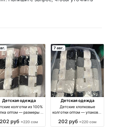
авг.
7 авг.
Детская одежда
Детская одежда
тские колготки из 100%
Детские хлопковые
пка оптом — размеры 1–
колготки оптом — упаковка
 оптом производство
10 штук оптом
202 руб
202 руб
≈220 сом
≈220 сом
Киргизия
производство Киргизия