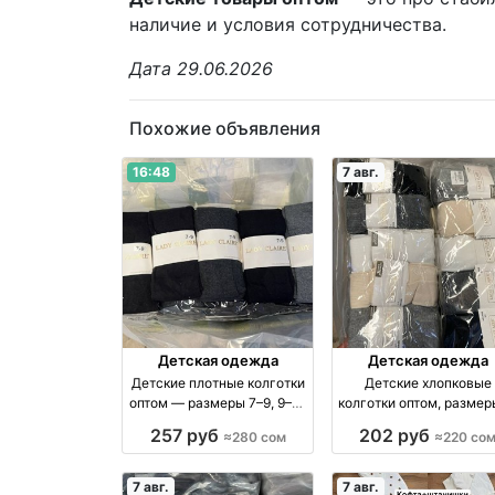
наличие и условия сотрудничества.
Дата 29.06.2026
Похожие объявления
16:48
7 авг.
Детская одежда
Детская одежда
Детские плотные колготки
Детские хлопковые
оптом — размеры 7–9, 9–11,
колготки оптом, размер
11–13 оптом производство
7 лет — упаковка 10 ш
257 руб
202 руб
≈280 сом
≈220 со
Россия
оптом производство
Россия
7 авг.
7 авг.