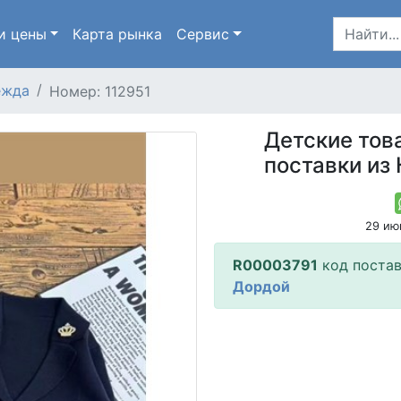
и цены
Карта
рынка
Сервис
ежда
Номер: 112951
Детские тов
поставки из 
29 ию
R00003791
код поста
Дордой