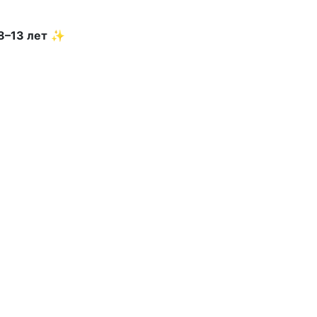
8–13 лет
✨