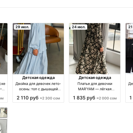
29 июл.
24 июл.
21
Детская одежда
Детская одежда
ске
Двойка для девочек лето-
Платье для девочки
Де
7–10
осень: топ с дышащей
MAR’YAM — лёгкая
изия
тканью и саржевым
парящая ткань, ростовки
2 110 руб
1 835 руб
1
ом
≈2 300 сом
≈2 000 сом
плетением — 134–158, 5
134–158 производство
цветов производство
Киргизия
Киргизия