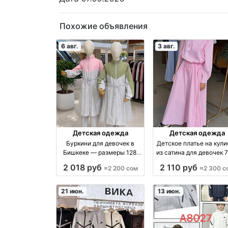
Похожие объявления
6 авг.
3 авг.
Детская одежда
Детская одежда
Буркини для девочек в
Детское платье на кули
Бишкеке — размеры 128,
из сатина для девочек 
140, 152 производство
лет производство Кирг
2 018 руб
2 110 руб
≈2 200 сом
≈2 300 с
Киргизия
21 июн.
13 июн.