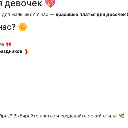
я девочек 💖
у для малышки? У нас —
красивые платья для девочек 
нас? 🌼
ев 🎀
раздников
💃
браз? Выбирайте платье и создавайте яркий стиль! 🌿