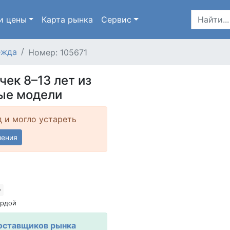
и цены
Карта
рынка
Сервис
ежда
Номер: 105671
чек 8–13 лет из
ые модели
д и могло устареть
ления
ордой
оставщиков рынка