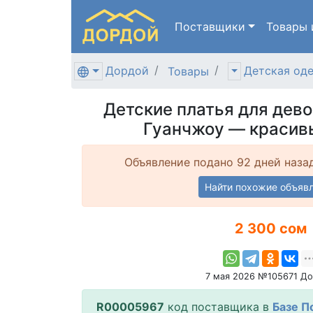
Поставщики
Товары
Дордой
Детская од
Товары
Детские платья для дево
Гуанчжоу — красив
Объявление подано 92 дней наза
Найти похожие объяв
2 300 сом
7 мая 2026 №105671 Д
R00005967
код поставщика в
Базе П