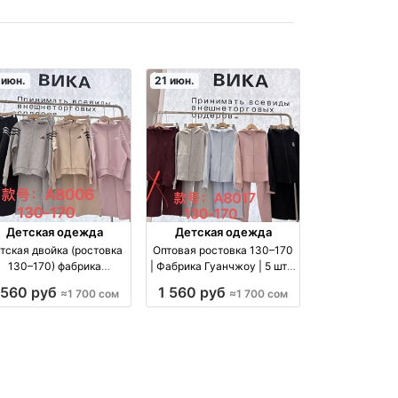
 июн.
21 июн.
Детская одежда
Детская одежда
тская двойка (ростовка
Оптовая ростовка 130–170
130–170) фабрика
| Фабрика Гуанчжоу | 5 шт в
Гуанчжоу — код 3752
пачке оптом производство
 560 руб
1 560 руб
≈1 700 сом
≈1 700 сом
производство Китай
Китай