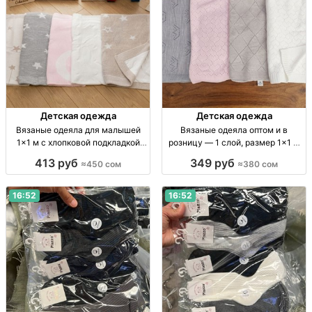
Детская одежда
Детская одежда
Вязаные одеяла для малышей
Вязаные одеяла оптом и в
1×1 м с хлопковой подкладкой
розницу — 1 слой, размер 1×1 м
оптом и в розницу Вязаное
Вязаное одеяло, 1 слой,
413 руб
349 руб
≈450 сом
≈380 сом
детское одеяло 1×1 м, внутр.
стандартная вязка, 1×1 м, опт/
сторона х/б, высокое качество,
розница.
опт/розница.
16:52
16:52