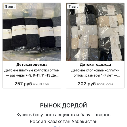
10 шт.
уп. 10 шт., 35 сом.
8 авг.
7 авг.
Детская одежда
Детская одежда
Детские плотные колготки оптом
Детские хлопковые колготки
— размеры 7–9, 9–11, 11–13 Дет.
оптом, размеры 1–7 лет —
плотн. колготки оптом, р-ры 7–9,
упаковка 10 штук Детские х/б
257 руб
202 руб
≈280 сом
≈220 сом
9–11, 11–13, уп. 10 шт., 280 сом.
колготки, р-ры 1–3, 3–5, 5–7 лет,
уп. 10 шт.
РЫНОК ДОРДОЙ
Купить базу поставщиков и базу товаров
Россия Казахстан Узбекистан