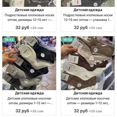
Детская одежда
Детская одежда
Подростковые хлопковые носки
Подростковые хлопковые носки
оптом, размеры 12–15 лет —
12–15 лет оптом — упаковка 10
упаковка 10 штук Хлопк. носки
пар Подростковые х/б носки 12–
32 руб
32 руб
≈35 сом
≈35 сом
для подростков 12–15 лет, уп. 10
15 лет, уп. 10 шт., опт.
шт., опт.
16:52
16:52
Детская одежда
Детская одежда
Детские хлопковые носочки
Детские хлопковые носочки
оптом, размеры 1–12 лет —
оптом — размеры 1–12 лет,
упаковка 10 пар Дет. х/б носки
упаковка 10 пар Дет. носки из
32 руб
32 руб
≈35 сом
≈35 сом
оптом, р-ры 1–4, 4–8, 8–12 лет, уп.
100% х/б, р-ры 1–4, 4–8, 8–12 лет,