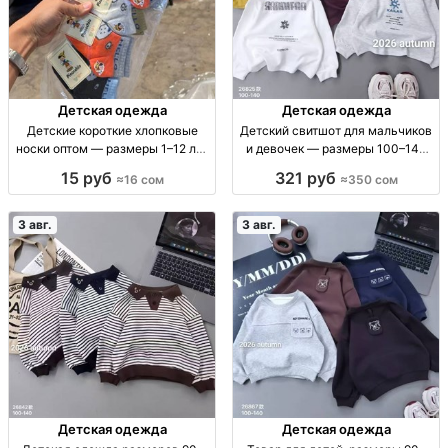
Детская одежда
Детская одежда
Детские короткие хлопковые
Детский свитшот для мальчиков
носки оптом — размеры 1–12 лет
и девочек — размеры 100–140
Дет. короткие х/б носки, р-ры 1–4,
Детский свитшот, мягкий, р-р
15 руб
321 руб
≈16 сом
≈350 сом
4–8, 8–12 лет, уп. 10 шт.
100–140, 350 сом
3 авг.
3 авг.
Детская одежда
Детская одежда