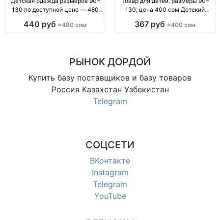
Детская одежда размеров 90–
Товар для детей, размеры 90–
130 по доступной цене — 480
130, цена 400 сом Детский
сом Детская одежда, р-р 90–130,
товар, р-ры 90–130, 400 сом
440 руб
367 руб
≈480 сом
≈400 сом
480 сом
РЫНОК ДОРДОЙ
Купить базу поставщиков и базу товаров
Россия Казахстан Узбекистан
Telegram
СОЦСЕТИ
ВКонтакте
Instagram
Telegram
YouTube