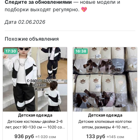
Следите за обновлениями
— новые модели и
подборки выходят регулярно. 💖
Дата 02.06.2026
Похожие объявления
17:30
16:38
Детская одежда
Детская одежда
Детские костюмы-двойки 2–6
Детские хлопковые колготки
лет, рост 90–130 см — 1020 сом
оптом, размеры 4–10 лет,
Детский костюм-двойка, 2–6 лет,
комплект 12 штук Дет. х/б
936 руб
133 руб
≈1 020 сом
≈145 сом
рост 90–130 см, пр-во Китай.
колготки, р-р 4–10 лет, разн.