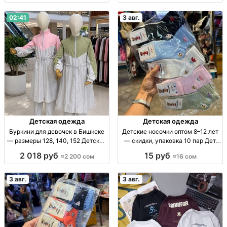
расцв., уп. 12 шт., опт.
02:41
3 авг.
Детская одежда
Детская одежда
Буркини для девочек в Бишкеке
Детские носочки оптом 8–12 лет
— размеры 128, 140, 152 Детские
— скидки, упаковка 10 пар Дет.
буркини, плащевка, серый
носки оптом, 8–12 лет, уп. 10 шт.,
2 018 руб
15 руб
≈2 200 сом
≈16 сом
комбинированный верх, р-р
16 сом
128/140/152, 2200 сом,
ограниченная парти
3 авг.
3 авг.