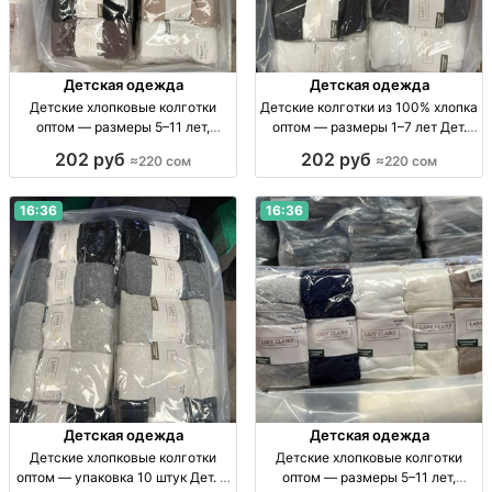
Детская одежда
Детская одежда
Детские хлопковые колготки
Детские колготки из 100% хлопка
оптом — размеры 5–11 лет,
оптом — размеры 1–7 лет Дет.
упаковка 10 штук Дет. х/б
хлопк. колготки, р-р 1–3, 3–5, 5–7
202 руб
202 руб
≈220 сом
≈220 сом
колготки, р-р 5–7, 7–9, 9–11 лет,
лет, уп. 10 шт.
уп. 10 шт.
16:36
16:36
Детская одежда
Детская одежда
Детские хлопковые колготки
Детские хлопковые колготки
оптом — упаковка 10 штук Дет. х/
оптом — размеры 5–11 лет,