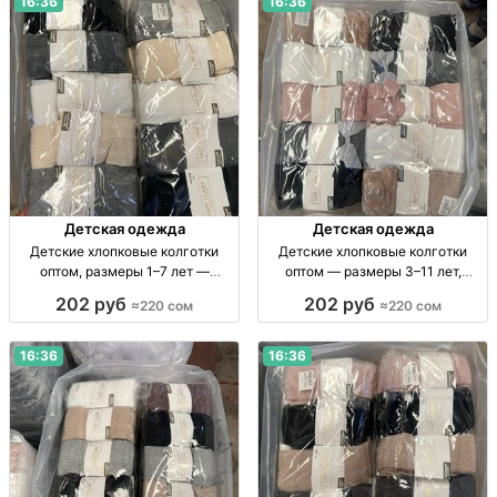
16:36
16:36
Детская одежда
Детская одежда
Детские хлопковые колготки
Детские хлопковые колготки
оптом, размеры 1–7 лет —
оптом — размеры 3–11 лет,
упаковка 10 штук Детские х/б
упаковка 10 штук Дет. х/б
202 руб
202 руб
≈220 сом
≈220 сом
колготки, р-ры 1–3, 3–5, 5–7 лет,
колготки оптом, р-ры 3–11 лет,
уп. 10 шт.
уп. 10 шт.
16:36
16:36