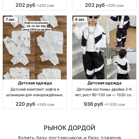
б колготки, р-ры 5–7, 7–9, 9–11
упаковка 10 штук Дет. хлопк.
202 руб
202 руб
≈220 сом
≈220 сом
лет, уп. 10 шт.
колготки, р-ры 5–7, 7–9, 9–11 лет,
уп. 10 шт.
7 авг.
6 авг.
Детская одежда
Детская одежда
Детский комплект: кофта и
Детские костюмы-двойки 2–6
штанишки для новорождённых,
лет, рост 90–130 см — 1020 сом
размеры 62–86 Детский
Детский костюм-двойка, 2–6 лет,
220 руб
936 руб
≈240 сом
≈1 020 сом
комплект 2 пр.: кофта + штаны, р-
рост 90–130 см, пр-во Китай.
ры 62–86, 1 цв.
РЫНОК ДОРДОЙ
Купить базу поставщиков и базу товаров