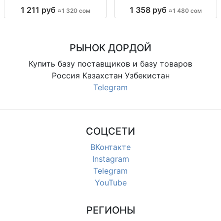
партии по размерам
Гуанчжоу — по 5 шт в размерной
1 211 руб
1 358 руб
≈1 320 сом
≈1 480 сом
дет.комплект «двойка» оптом, р-
линии дет. комплект «двойка» (2
ры 120–160, пачка 5 шт. по
пр.), рост 130–170, опт фасовка 5
размерным линиям, код 3761
шт/пачка по размерным линиям,
код 3436
РЫНОК ДОРДОЙ
Купить базу поставщиков и базу товаров
Россия Казахстан Узбекистан
Telegram
СОЦСЕТИ
ВКонтакте
Instagram
Telegram
YouTube
РЕГИОНЫ