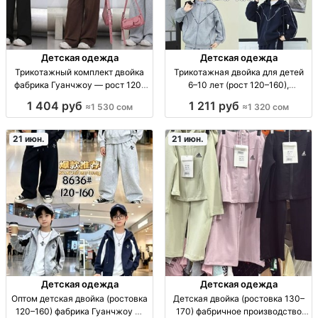
Детская одежда
Детская одежда
Трикотажный комплект двойка
Трикотажная двойка для детей
фабрика Гуанчжоу — рост 120–
6–10 лет (рост 120–160),
160, код 3771 дет. комплект
фабричное качество —
1 404 руб
1 211 руб
≈1 530 сом
≈1 320 сом
«двойка» (трикотаж), рост 120–
БАЛАСТАЙЛ двойка трикотаж;
160, код 3771, повседнев/школа
рост 120-160; 6-10 лет;
маломерит? нет, посадка точь-в-
21 июн.
21 июн.
точь; код 3754
Детская одежда
Детская одежда
Оптом детская двойка (ростовка
Детская двойка (ростовка 130–
120–160) фабрика Гуанчжоу —
170) фабричное производство