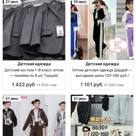
21 июл.
10 июл.
Детская одежда
Детская одежда
Детский костюм 1–8 класс оптом
Оптом детская одежда Дордой —
— линейка по 8 шт, Турция/
выгодные цены 120–160 руб /
Узбекистан костюм детский опт,
1200 сом опт детская одежда,
1 422 руб
1 101 руб
≈1 550 сом
≈1 200 сом
1–8 кл, линейка 8 шт,
Дордой Восток 4 проход 38 с,
производство Турция/
цена 120-160р/1200сом, партии,
Узбекистан, школьная одежда,
сезоны, практичные п
21 июн.
21 июн.
размерный