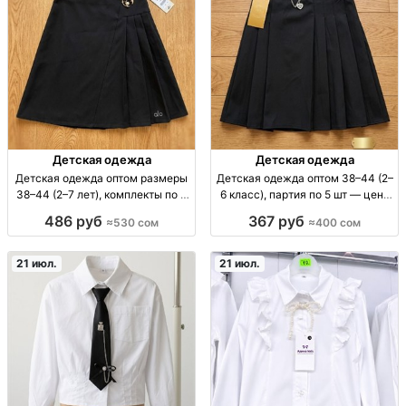
Детская одежда
Детская одежда
Детская одежда оптом размеры
Детская одежда оптом 38–44 (2–
38–44 (2–7 лет), комплекты по 4
6 класс), партия по 5 шт — цена
шт — Турция/Узбекистан д/од
400 сом дет. одежда оптом; р-р
486 руб
367 руб
≈530 сом
≈400 сом
опт; размеры 38–44; возр 2–7
38–44; возраст 2–6 кл; партия 5
лет; линейка 4шт; произв Турция/
шт; произв. Турция/Узбекистан;
Узбекистан
цена 400 KGS/л
21 июл.
21 июл.