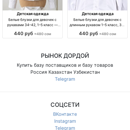
Детская одежда
Детская одежда
Белые блузки для девочек с
Белые блузки для девочек с
рукавами 34–42, 1–5 класс —
длинным рукавом 1–5 класс, 34–
оптом по 5 шт блузка для девочек
42 — оптом по 5 шт блузка д/р
440 руб
440 руб
≈480 сом
≈480 сом
белая, с рукавами; разм. 34-42;
белая, дев., 1–5 кл, р-р 34–42,
для 1-5 кл; опт линейка 5 шт;
опт, комплект 5 шт, школьная/
произв. Турция/Узбе
повседневная
РЫНОК ДОРДОЙ
Купить базу поставщиков и базу товаров
Россия Казахстан Узбекистан
Telegram
СОЦСЕТИ
ВКонтакте
Instagram
Telegram