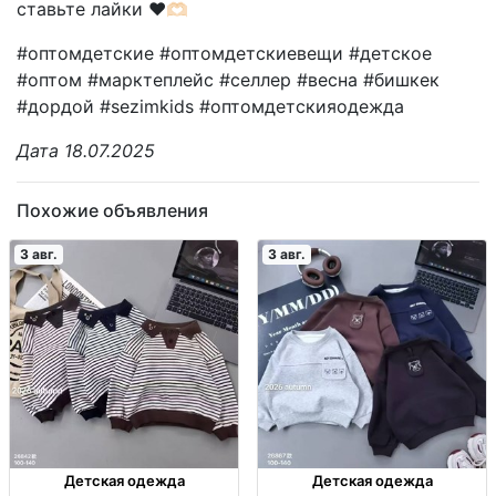
ставьте лайки ❤️🫶🏻
#оптомдетские #оптомдетскиевещи #детское
#оптом #марктеплейс #селлер #весна #бишкек
#дордой #sezimkids #оптомдетскияодежда
Дата 18.07.2025
Похожие объявления
3 авг.
3 авг.
Детская одежда
Детская одежда