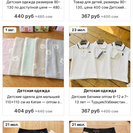
Детская одежда размеров 90–
Товар для детей, размеры 90–
130 по доступной цене — 480
130, цена 400 сом Детский
сом Детская одежда, р-р 90–130,
товар, р-ры 90–130, 400 сом
440 руб
367 руб
≈480 сом
≈400 сом
480 сом
1 авг.
23 июл.
Детская одежда
Детская одежда
Детские одеяла для малышей
Детские батники оптом 6–12 и 7–
110×110 см из Китая — оптом от
13 лет — Турция/Узбекистан
440 сом Дет. одеяла, Китай,
батник детский опт; 2 рост/
404 руб
367 руб
≈440 сом
≈400 сом
110×110 см, разн. расцв., опт от
возраст: 6–12 л (5 шт), 7–13 л (5
440 сом, розн. 550 сом
шт); произв. Турция/Узбекистан;
школьна
21 июл.
21 июл.