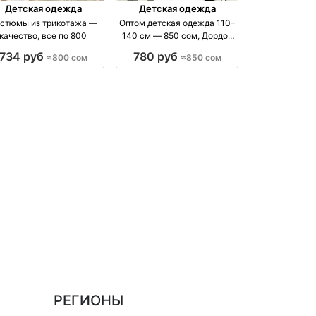
Детская одежда
Детская одежда
стюмы из трикотажа —
Оптом детская одежда 110–
качество, все по 800
140 см — 850 сом, Дордой
(4 проход 38 с) оптом
734 руб
780 руб
≈800 сом
≈850 сом
РЕГИОНЫ