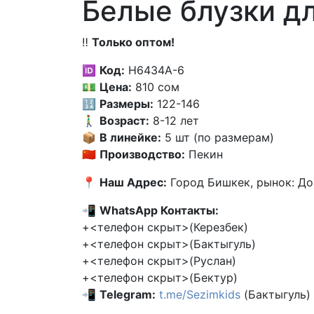
Белые блузки дл
‼️
Только оптом!
🆔
Код:
H6434А-6
💵
Цена:
810 сом
🔢
Размеры:
122-146
🚶‍♂️
Возраст:
8-12 лет
📦
В линейке:
5 шт (по размерам)
🇨🇳
Производство:
Пекин
📍
Наш Адрес:
Город Бишкек, рынок: До
📲
WhatsApp Контакты:
+<телефон скрыт>(Керезбек)
+<телефон скрыт>(Бактыгуль)
+<телефон скрыт>(Руслан)
+<телефон скрыт>(Бектур)
📲
Telegram:
t.me/Sezimkids
(Бактыгуль)