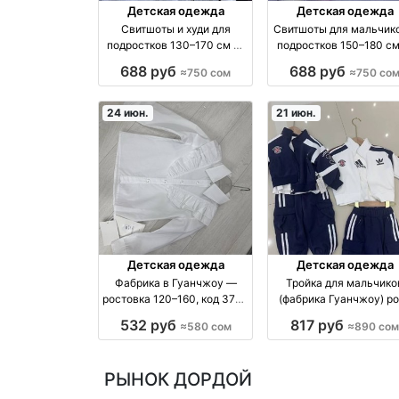
Детская одежда
Детская одежда
Свитшоты и худи для
Свитшоты для мальчико
подростков 130–170 см —
подростков 150–180 с
однотонные базовые
мягкий материал,
688 руб
688 руб
≈750 сом
≈750 со
модели производство
школьный стиль опто
Китай
производство Китай
24 июн.
21 июн.
Детская одежда
Детская одежда
Фабрика в Гуанчжоу —
Тройка для мальчико
ростовка 120–160, код 3781,
(фабрика Гуанчжоу) р
цена 580 сом
90–130 — 890 сом
532 руб
817 руб
≈580 сом
≈890 сом
производство Китай
производство Китай
РЫНОК ДОРДОЙ