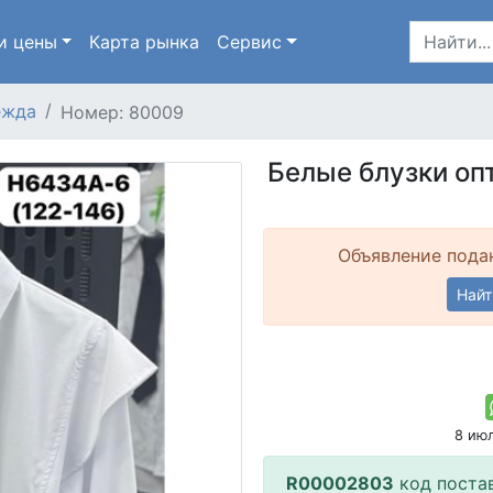
и цены
Карта
рынка
Сервис
ежда
Номер: 80009
Белые блузки опт
Объявление подан
Найт
8 ию
R00002803
код поста