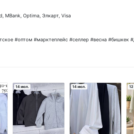
, MBank, Optima, Элкарт, Visa
ское #оптом #марктеплейс #селлер #весна #бишкек #
14 июл.
14 июл.
12