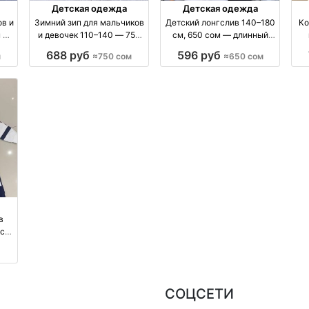
Детская одежда
Детская одежда
в и
Зимний зип для мальчиков
Детский лонгслив 140–180
Ко
м —
и девочек 110–140 — 750
см, 650 сом — длинный
сом производство Китай
рукав, базовые расцветки
688 руб
596 руб
м
≈750 сом
≈650 сом
м
в
ост
СОЦСЕТИ