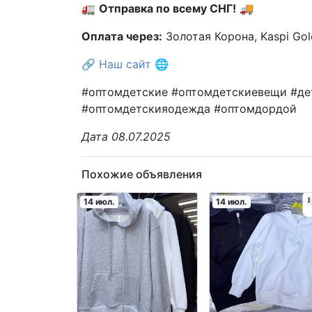
🚛
Отправка по всему СНГ!
🚚
Оплата через:
Золотая Корона, Kaspi Gold
🔗
Наш сайт
🌐
#оптомдетские #оптомдетскиевещи #дет
#оптомдетскияодежда #оптомдордой
Дата 08.07.2025
Похожие объявления
14 июл.
14 июл.