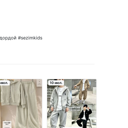
дордой #sezimkids
 июл.
10 июл.