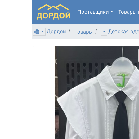
Поставщики
Товары
Дордой
Детская од
Товары