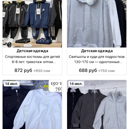
Детская одежда
Детская одежда
Спортивные костюмы для детей
Свитшоты и худи для подростков
6–8 лет: трикотаж оптом
130–170 см — однотонные
(упаковка по 4 шт) — 950 сом
базовые модели Подростковые
872 руб
688 руб
≈950 сом
≈750 сом
Спорт.костюм дет. трикотаж 6–8
худи/свитшоты, базовые
лет, упак./линейка по 4 шт,
однотонные цвета, рост 130–170
школьный/спорт, повседневный.
см, мягкий плотный трикотаж,
14 июл.
14 июл.
прия