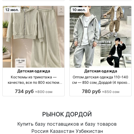
900 сом; рынок «Восток» 5
повседн.одежда, для школы/
проход 100/24; из Китая; для
дома, базовый гардероб
12 июл.
10 июл.
Детская одежда
Детская одежда
Костюмы из трикотажа —
Оптом детская одежда 110–140
качество, все по 800 костюм
см — 850 сом, Дордой (4 проход
трикотаж (кач-во), повс/дом,
38 с) опт детская одежда; рост
734 руб
780 руб
≈800 сом
≈850 сом
мягк. трикотаж, унисекс/жен.,
110–140 см; цена 850 сом;
цена 800
Дордой Восток 4 проход 38 с
РЫНОК ДОРДОЙ
Купить базу поставщиков и базу товаров
Россия Казахстан Узбекистан