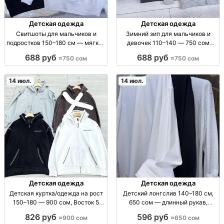
Детская одежда
Детская одежда
Свитшоты для мальчиков и
Зимний зип для мальчиков и
подростков 150–180 см — мягкий
девочек 110–140 — 750 сом
материал, школьный стиль
Зимн. зип для детей 110-140 (м/
688 руб
688 руб
≈750 сом
≈750 сом
свитшот детский/для подростка,
ж), тёплая верх. одежда, рост
р-р 150–180см, хлопк.осн./
110,120,130,140, сезон зима
мягк.ткань, комфортная посадка,
14 июл.
14 июл.
аккуратн. п
Детская одежда
Детская одежда
Детская куртка/одежда на рост
Детский лонгслив 140–180 см,
150–180 — 900 сом, Восток 5
650 сом — длинный рукав,
проход 100/24 дет. одежда для
базовые расцветки лонгслив
826 руб
596 руб
≈900 сом
≈650 сом
подростков; рост 150-180 см;
дет., дл.рукав, рост 140–180 см,