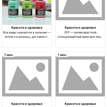
Красота и здоровье
Красота и здоровье
Все виды сывороток в наличии —
SPF — антивозрастной
оптом и в розницу, доставка по
солнцезащитный крем для лица:
СНГ Сыворотки для лица (ANUA,
защита от пигментации и морщин
азелаиновая кислота), уходовые
SPF/солнцезащитный крем для
формулы; оригинальная
лица; антивозрастной уход;
корейская косметика;
защита от UVA/UVB;
7 июн.
7 июн.
профилактика пигментации;
Красота и здоровье
Красота и здоровье