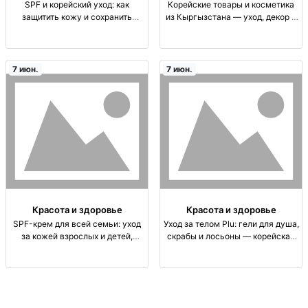
SPF и корейский уход: как
Корейские товары и косметика
защитить кожу и сохранить
из Кыргызстана — уход, декор и
красоту | Бишкек SPF защита от
товары для дома | mbeauty.kg K-
УФ, уход за лицом, корейская
beauty уход/декор, лицевые
косметика, daily skincare,
средства, увлажнение, макияж,
увлажнение, защита и тон кожи
домашние товары, корейские
7 июн.
7 июн.
продукты. Подб
Красота и здоровье
Красота и здоровье
SPF-крем для всей семьи: уход
Уход за телом Plu: гели для душа,
за кожей взрослых и детей,
скрабы и лосьоны — корейская
корейская косметика SPF,
косметика уход за телом: гель
солнцезащитный крем, уход за
для душа (gel), скраб (scrub),
кожей, подходит для детей и
лосьон для тела (lotion);
взрослых, daily SPF
корейская косметика; оч