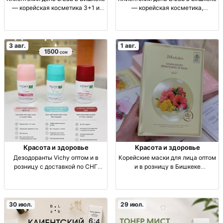
— корейская косметика 3+1 и
— корейская косметика,
подарки Корейская косметика
увлажнение и SPF Корейская
B:Lab, опт/розница, акция 3+1,
косметика B:Lab: увлажняющий
подарки, Бишкек, рынок
ночной крем и солнцезащитный
Джунхай, конт. 361.
крем SPF с защитой UVA/UVB.
3 авг.
1 авг.
Красота и здоровье
Красота и здоровье
Дезодоранты Vichy оптом и в
Корейские маски для лица оптом
розницу с доставкой по СНГ
и в розницу в Бишкеке
Дезодоранты Vichy, опт/розница,
Корейские маски для лица,
доставка по СНГ
оригинал, опт/розница, уход и
сияние кожи, отправка по СНГ.
30 июл.
29 июл.