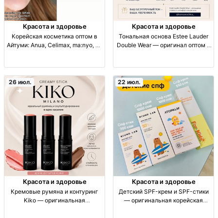
Красота и здоровье
Красота и здоровье
Корейская косметика оптом в
Тональная основа Estee Lauder
Айтуми: Anua, Celimax, ma:nyo, By
Double Wear — оригинал оптом и
Wishtrend — увлажнение и
в розницу по СНГ Тональная
восстановление Кр. опт/мелк. опт
основа/тональный крем, люкс,
корейской косметики: Anua,
стойкое покрытие, ровный тон,
Celimax, ma:nyo, By Wishtrend.
матирование, для лица, опт/розн
26 июл.
22 июл.
Увл. и восстановл. барье
Красота и здоровье
Красота и здоровье
Кремовые румяна и контуринг
Детский SPF-крем и SPF-стики
Kiko — оригинальная
— оригинальная корейская
декоративная косметика оптом и
косметика, оптом и в розницу |
в розницу декор. косметика:
Отправка по СНГ детский