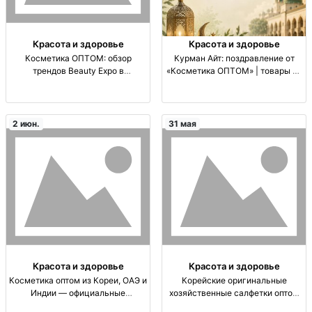
Красота и здоровье
Красота и здоровье
Косметика ОПТОМ: обзор
Курман Айт: поздравление от
трендов Beauty Expo в
«Косметика ОПТОМ» | товары из
Казахстане | DORCO, Dabur, VASU
Кореи, ОАЭ и Индии Курман Айт
Косметика оптом; поставки из
поздравление 🎉. Косметика
Кореи/ОАЭ/Индии; офиц.
оптом: Корея/ОАЭ/Индия. Оф.
дистрибьютор: DORCO, Dabur,
дистрибьюторы DORCO, DABUR,
2 июн.
31 мая
VASU; тренды и новин
VASU.
Красота и здоровье
Красота и здоровье
Косметика оптом из Кореи, ОАЭ и
Корейские оригинальные
Индии — официальные
хозяйственные салфетки оптом
дистрибьюторы DORCO, Dabur,
— 3 шт в пачке, для уборки и