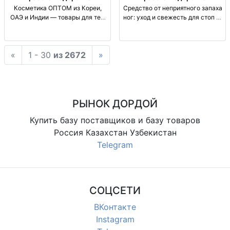
Косметика ОПТОМ из Кореи,
Средство от неприятного запаха
ОАЭ и Индии — товары для тех,
ног: уход и свежесть для стоп —
кто всегда в работе Cosm OPTO,
корейские товары дезодор. ср-во
поставки из KOR/AЕ/UAE/IND,
для ног (антизапах/
офиц. дистриб.
антиперспирант), уход за
«
1 - 30
из 2672
»
DORCO/DABUR/VASU, b2b,
стопами, освежающий эффект,
отправка по СНГ, beauty
для повседнев
РЫНОК ДОРДОЙ
Купить базу поставщиков и базу товаров
Россия Казахстан Узбекистан
Telegram
СОЦСЕТИ
ВКонтакте
Instagram