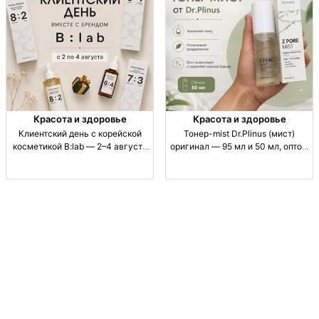
Красота и здоровье
Красота и здоровье
Клиентский день с корейской
Тонер-mist Dr.Plinus (мист)
косметикой B:lab — 2–4 августа
оригинал — 95 мл и 50 мл, оптом
в Бишкеке кл.день 2-4 авг;
и в розницу Тонер-mist (спрей),
корейская косметика B:lab;
уход за кожей; Dr.Plinus, объём
подбор ухода skin care;
95 мл/50 мл; увлажнение,
комплимент: лёгкие закуски и
ежедневное применение;
про