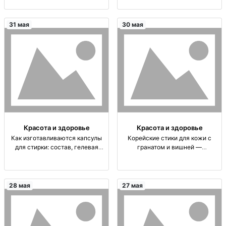
VASU косметика оптом; корея/
полировки салфетки хоз-ные
ОАЭ/индия; офиц. дистрибьютор
универсальные, корея, оригинал;
DORCO, Dabur, VASU; уход за
3 шт/уп (разные цвета); для
31 мая
30 мая
кожей; ассортимент
уборки: мытье/ополаскив
Красота и здоровье
Красота и здоровье
Как изготавливаются капсулы
Корейские стики для кожи с
для стирки: состав, гелевая
гранатом и вишней —
формула и водорастворимая
ежедневный ритуал ухода
оболочка капсулы для стирки:
корейские beauty-cтики;
гелевое/жидкое моющее ср-во +
гранат+вишня; удобный формат;
энзимы, кондиционеры,
ежедневное употребление; вкус
28 мая
27 мая
ароматизаторы; водорастворим
десертный; 1 рит