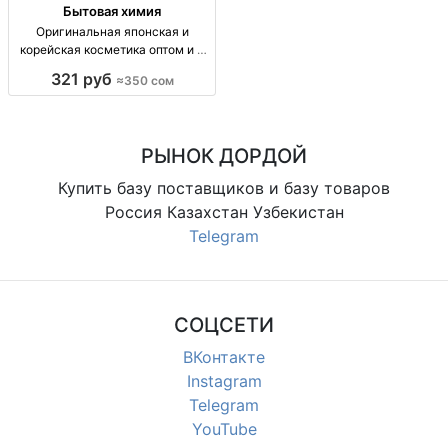
Бытовая химия
Оригинальная японская и
корейская косметика оптом и в
розницу — доставка по городу и
321 руб
≈350 сом
СНГ опт/розн: яп. и корейская
косметика, уход за лицом/телом,
витамины в косметике, доставка
по городу и
РЫНОК ДОРДОЙ
Купить базу поставщиков и базу товаров
Россия Казахстан Узбекистан
Telegram
СОЦСЕТИ
ВКонтакте
Instagram
Telegram
YouTube