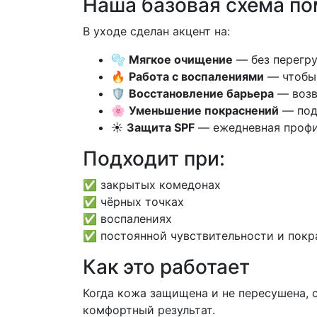
Наша базовая схема по
В уходе сделан акцент на:
🫧
Мягкое очищение
— без перегру
🔥
Работа с воспалениями
— чтобы 
🛡️
Восстановление барьера
— возв
🌸
Уменьшение покраснений
— под
☀️
Защита SPF
— ежедневная профи
Подходит при:
✅ закрытых комедонах
✅ чёрных точках
✅ воспалениях
✅ постоянной чувствительности и покр
Как это работает
Когда кожа защищена и не пересушена, 
комфортный результат.