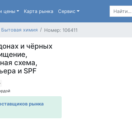
и цены
Карта
рынка
Сервис
Бытовая химия
Номер: 106411
донах и чёрных
чищение,
ная схема,
ьера и SPF
ордой
оставщиков рынка