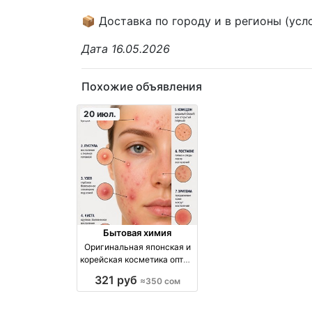
📦 Доставка по городу и в регионы (усл
Дата 16.05.2026
Похожие объявления
20 июл.
Бытовая химия
Оригинальная японская и
корейская косметика оптом
и в розницу — доставка по
321 руб
≈350 сом
городу и СНГ оптом
производство Корея