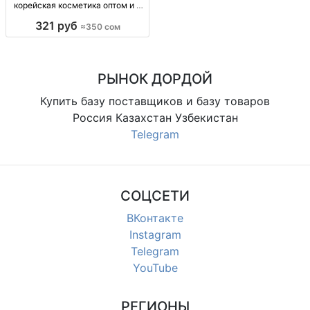
корейская косметика оптом и в
розницу — доставка по городу и
321 руб
≈350 сом
СНГ опт/розн: яп. и корейская
косметика, уход за лицом/телом,
витамины в косметике, доставка
по городу и
РЫНОК ДОРДОЙ
Купить базу поставщиков и базу товаров
Россия Казахстан Узбекистан
Telegram
СОЦСЕТИ
ВКонтакте
Instagram
Telegram
YouTube
РЕГИОНЫ