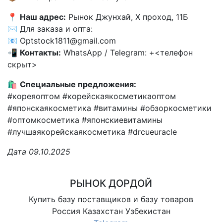
📍
Наш адрес:
Рынок Джунхай, X проход, 11Б
✉️ Для заказа и опта:
📧 Optstock1811@gmail.com
📲
Контакты:
WhatsApp / Telegram: +<телефон
скрыт>
🛍
Специальные предложения:
#кореяоптом #корейскаякосметикаоптом
#японскаякосметика #витамины #обзоркосметики
#оптомкосметика #японскиевитамины
#лучшаякорейскаякосметика #drcueuracle
Дата 09.10.2025
РЫНОК ДОРДОЙ
Купить базу поставщиков и базу товаров
Россия Казахстан Узбекистан