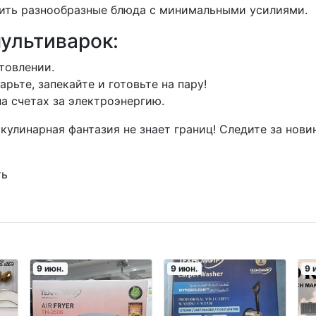
вить разнообразные блюда с минимальными усилиями.
ультиварок:
отовлении.
жарьте, запекайте и готовьте на пару!
на счетах за электроэнергию.
улинарная фантазия не знает границ! Следите за новин
ть
9 июн.
9 июн.
9 