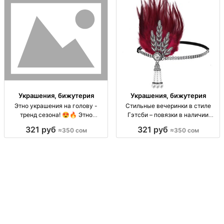
Украшения, бижутерия
Украшения, бижутерия
Этно украшения на голову -
Стильные вечеринки в стиле
тренд сезона! 😍🔥 Этно
Гэтсби – повязки в наличии
украшения на голову! Цены 250-
Вечеринки в стиле Гэтсби,
321 руб
321 руб
≈350 сом
≈350 сом
350 сом!
повязки в наличии – 350 сом.