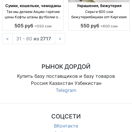
Сумки, кошельки, чемоданы
Украшения, бижутерия
Так мы делаем Акцию горячие
Серьги 600 сом
цены Кофты штаны футболки опт
бижутериябишкек опт Киргизия
Киргизия
505 руб
550 руб
≈550 сом
≈600 сом
«
31 - 60
из 2717
»
РЫНОК ДОРДОЙ
Купить базу поставщиков и базу товаров
Россия Казахстан Узбекистан
Telegram
СОЦСЕТИ
ВКонтакте