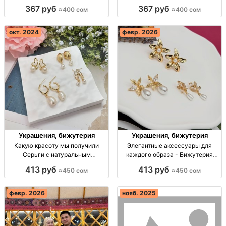
опт Киргизия
Киргизия
367 руб
367 руб
≈400 сом
≈400 сом
окт. 2024
февр. 2026
Украшения, бижутерия
Украшения, бижутерия
Какую красоту мы получили
Элегантные аксессуары для
Серьги с натуральным
каждого образа - Бижутерия
жемчугом опт Киргизия
оптом и в розницу Элегантная
413 руб
413 руб
≈450 сом
≈450 сом
бижутерия для стильных людей.
Опт и розница, низкие цены.
февр. 2026
нояб. 2025