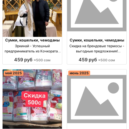
Сумки, кошельки, чемоданы
Сумки, кошельки, чемоданы
Эркинай - Успешный
Скидка на брендовые термосы -
предприниматель из Кочкората |
выгодные предложения!
Сумки и аксесуары оптом
Брендовые термосы, скидка при
459 руб
459 руб
≈500 сом
≈500 сом
Эркинай - успешно развивает
покупке 2х штук, опт от 5,
бизнес по продаже сумок,
отправка СНГ.
знается на Китае. 4 бала,
май 2025
июнь 2025
великие цели и масшта