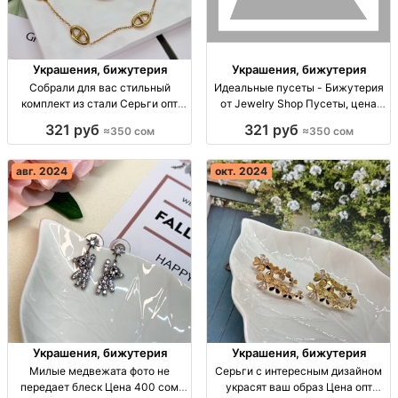
Украшения, бижутерия
Украшения, бижутерия
Собрали для вас стильный
Идеальные пусеты - Бижутерия
комплект из стали Серьги опт
от Jewelry Shop Пусеты, цена
Киргизия
350 сом, опт/розница, Бишкек. 👍
321 руб
321 руб
≈350 сом
≈350 сом
авг. 2024
окт. 2024
Украшения, бижутерия
Украшения, бижутерия
Милые медвежата фото не
Серьги с интересным дизайном
передает блеск Цена 400 сом
украсят ваш образ Цена опт