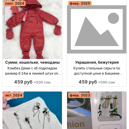
сент. 2024
февр. 2025
Сумки, кошельки, чемоданы
Украшения, бижутерия
Комбез Деми с хб подкладом
Купить стильные серьги по
размер 6 24м в линии4 штук опт
доступной цене в Бишкеке
Киргизия
Серьги по 500 сом, стиль и
459 руб
459 руб
≈500 сом
≈500 сом
качество. Заказывайте в
Бишкеке!
окт. 2024
февр. 2023