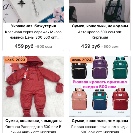
Украшения, бижутерия
Сумки, кошельки, чемоданы
Красивая серия сережек Много
Авто кресло 500 сом опт
новинок Цены 300 500 опт
Киргизия
Киргизия
459 руб
459 руб
≈500 сом
≈500 сом
нояб. 2023
июнь 2024
Сумки, кошельки, чемоданы
Сумки, кошельки, чемоданы
Оптовая Распродажа 500 сом В
Рюкзак кровать оригинал скидка
линии 4штук опт Киргизия
500 сом опт Киргизия