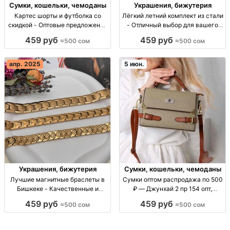
Сумки, кошельки, чемоданы
Украшения, бижутерия
Картес шорты и футболка со
Лёгкий летний комплект из стали
скидкой - Оптовые предложения
- Отличный выбор для вашего
Скидка 500 сом на шорты и
стиля Летний комплект из стали
459 руб
459 руб
≈500 сом
≈500 сом
футболки Картес. Минимум 10
- 500 сом. Опт в телеге. Джунхай
пачек. Опт, Бишкек.
1 ряд, 116/15.
апр. 2025
5 июн.
Украшения, бижутерия
Сумки, кошельки, чемоданы
Лучшие магнитные браслеты в
Сумки оптом распродажа по 500
Бишкеке - Качественные и
₽ — Джунхай 2 пр 154 опт,
доступные Магнитные браслеты:
распродажа: сумки, партия/
459 руб
459 руб
≈500 сом
≈500 сом
проверка качества, от 500 сом,
серия Джунхай 2 пр 154, цена
опт, ежедневный режим работы.
500 ₽, для розницы и оптовых
закупок, хо