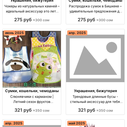
Украшения, бижутерия
Сумки, кошельки, чемоданы
Чокеры из натуральных камней –
Распродажа сумок в Бишкеке –
идеальный аксессуар это лето
удивительные предложения до
Чокеры из камней, опт в
300 сом! Распор. сумки 300сом,
275 руб
275 руб
≈300 сом
≈300 сом
телеграм, 300 сом.
оптом от 5 штук, скидки крупным.
Доставка по городу, адрес:
Джунхай, 195/12.
июнь 2025
апр. 2025
Сумки, кошельки, чемоданы
Украшения, бижутерия
Слюнявчики с карманом |
Трендовые длинные бусы -
Летний сезон фруктов
стильный аксессуар для тебя!
Слюнявчики с карманом,
Длинные бусы, стильные,
321 руб
321 руб
≈350 сом
≈350 сом
упаковка 10 шт, цена 350 сом.
уникальный дизайн, 350 сом.
Опт.
апр. 2025
май 2025