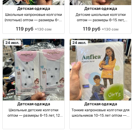
Детская одежда
Детская одежда
Школьные капроновые колготки
Детские школьные колготки
(плотные) оптом — размеры 6–15
оптом — размеры 6–15 лет,
лет колготы шк. капрон плотные,
упаковка 12 шт колг. детские
119 руб
119 руб
≈130 сом
≈130 сом
дет. р-ры 6-9; 9-12; 12-15 лет, опт
школьные, опт; р-р 6-9/9-12/12-
комплект 12 шт, сом/комплект
15 лет; упак. 12 шт; для школы и
повседневной носки; ба
24 июл.
24 июл.
Детская одежда
Детская одежда
Школьные детские колготки
Тонкие капроновые колготки для
оптом — размеры 6–15 лет, 12
школьников 10–15 лет оптом — 6
пар в упаковке колготки детские
шт в упаковке колготки капрон
для школы; сез. ассорт.; упак. 12
тонкие для школы, детские 10–15
шт; размеры 6–9, 10–12, 12–15 лет
лет, размерный ряд 10-15,