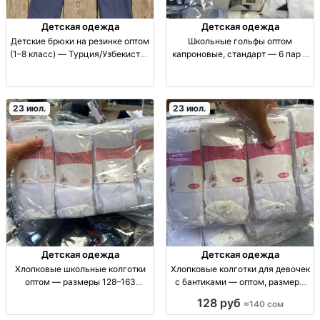
Детская одежда
Детская одежда
Детские брюки на резинке оптом
Школьные гольфы оптом
(1–8 класс) — Турция/Узбекистан
капроновые, стандарт — 6 пар в
Брюки детские на резинке; для
упаковке Гольфы школьные
школы; кл. 1–4 (5 шт), кл. 4–8 (6
капроновые, размер станд.,
шт); производ.: Турция/
капрон/нейлон, упаковка 6 шт,
Узбекистан; о
опт.
23 июл.
23 июл.
Детская одежда
Детская одежда
Хлопковые школьные колготки
Хлопковые колготки для девочек
оптом — размеры 128–163
с бантиками — оптом, размеры
Колготки детские школьные,
128–164 Колготки детские хлопк.
128 руб
≈140 сом
хлопок, плотная повседневная
с бантиками; опт. Размеры: 128-