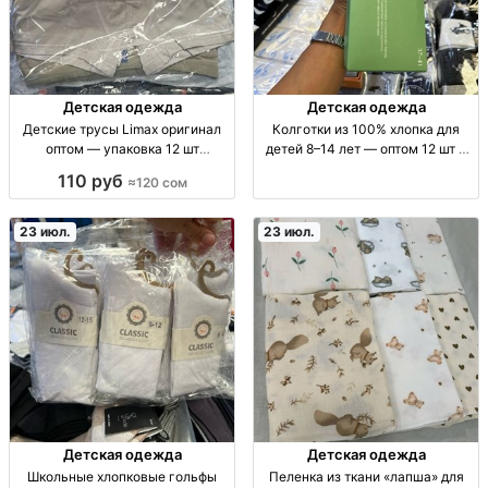
Детская одежда
Детская одежда
Детские трусы Limax оригинал
Колготки из 100% хлопка для
оптом — упаковка 12 шт
детей 8–14 лет — оптом 12 шт в
(ассорти) Дет. трусы Limax (ориг.)
упаковке дет. колготки хлопок
110 руб
≈120 сом
опт, разм. 7-9/9-11/11-13 лет;
100% опт; р-ры 8–10, 10–12, 12–14
упак. 12 шт, ассорти цв. и разм.
лет; упаковка 12 шт; на каждый
микс; дет.
день (школа/до
23 июл.
23 июл.
Детская одежда
Детская одежда
Школьные хлопковые гольфы
Пеленка из ткани «лапша» для