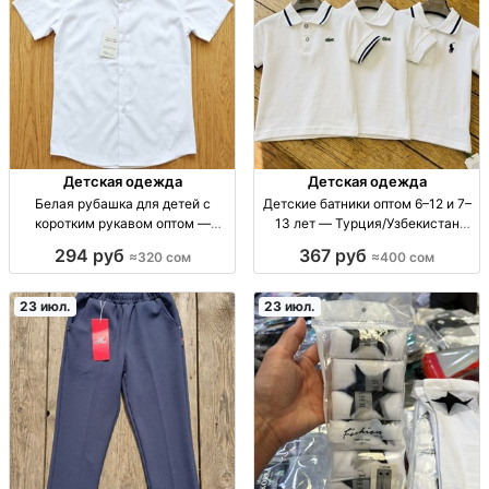
Детская одежда
Детская одежда
Белая рубашка для детей с
Детские батники оптом 6–12 и 7–
коротким рукавом оптом —
13 лет — Турция/Узбекистан
размеры 0–7 класс, 10 шт в пачке
батник детский опт; 2 рост/
294 руб
367 руб
≈320 сом
≈400 сом
Рубашка детская белая с
возраст: 6–12 л (5 шт), 7–13 л (5
кр.рукавом, школьная/
шт); произв. Турция/Узбекистан;
повседнев. размеры 0–7 кл., 8
школьна
23 июл.
23 июл.
размеров в пачке, комплек