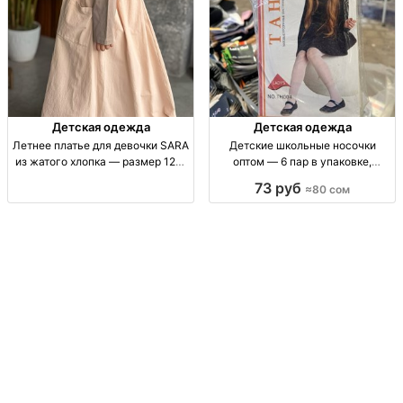
Детская одежда
Детская одежда
Летнее платье для девочки SARA
Детские школьные носочки
из жатого хлопка — размер 128–
оптом — 6 пар в упаковке,
158 Платье д/д SARA, летняя
размеры 9–22 дет. носки для
73 руб
≈80 сом
жатая ткань: верх кулирка, низ
школы, опт; р-р 9–22 (12–15 лет);
хлопок жатый. Крой для школы/
6 пар/упак; повседн., практичные
повседневное. Р-