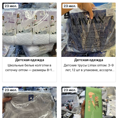
носка. Размеры: 128-140; 140-
140, 149-152, 152-164. Упак. 12
152; 152-163. У
шт.
23 июл.
23 июл.
Детская одежда
Детская одежда
Школьные белые колготки в
Детские трусы Limax оптом: 3–9
сеточку оптом — размеры 8–14
лет, 12 шт в упаковке, ассорти
лет колготки школьные детские,
трусы детские опт, Limax
белые, сетка, упак. 12 шт ассорти
оригинал; 3-5/5-7/7-9 л в одной
размеров 8-10/10-12/12-14 лет
уп.; 12 шт, ассорти цв.; нижнее
белье для м
23 июл.
23 июл.